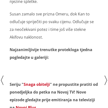
njezine spletke.
Susan zamalo sve prizna Omeru, dok Kan to
odlučuje spriječiti po svaku cijenu. Odlučuje se
za neočekivani potez i time još više stekne
Akifovu naklonost.
Najzanimljivije trenutke protekloga tjedna
pogledajte u galeriji:
Seriju "
Snaga obitelji
" ne propustite pratiti od
ponedjeljka do petka na Novoj TV! Nove
epizode gledajte prije emitiranja na televiziji
na
Novoj Plus
.