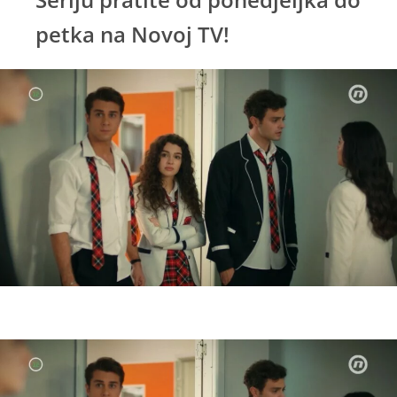
petka na Novoj TV!