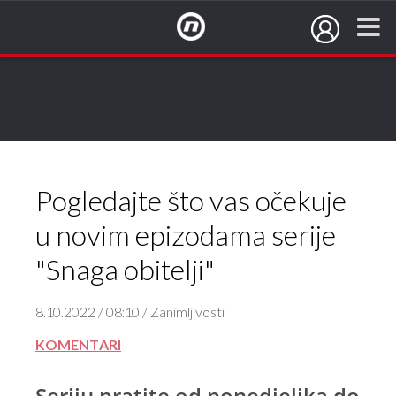
NovaTV.hr
Pogledajte što vas očekuje
u novim epizodama serije
"Snaga obitelji"
8.10.2022 / 08:10 / Zanimljivosti
KOMENTARI
Seriju pratite od ponedjeljka do