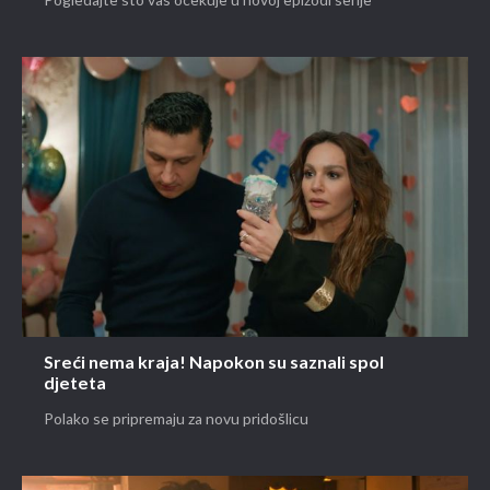
Pogledajte što vas očekuje u novoj epizodi serije
Sreći nema kraja! Napokon su saznali spol
djeteta
Polako se pripremaju za novu pridošlicu