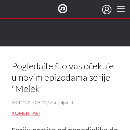
NovaTV.hr
Pogledajte što vas očekuje
u novim epizodama serije
"Melek"
23.4.2022 / 09:22 / Zanimljivosti
KOMENTARI
Seriju pratite od ponedjeljka do