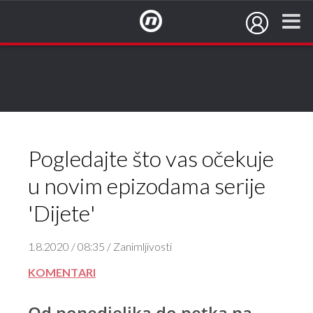
NovaTV.hr
Pogledajte što vas očekuje
u novim epizodama serije
'Dijete'
1.8.2020 / 08:35 / Zanimljivosti
KOMENTARI
Od ponedjeljka do petka na