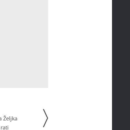
a Željka
rati