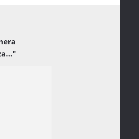
amera
a..."