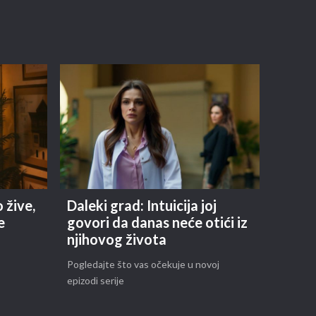
o žive,
Daleki grad: Intuicija joj
e
govori da danas neće otići iz
njihovog života
Pogledajte što vas očekuje u novoj
epizodi serije