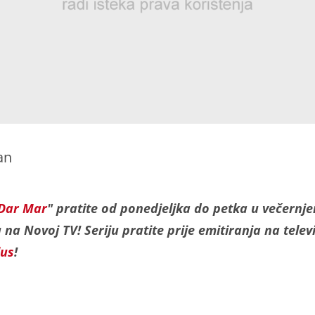
an
Dar Mar
" pratite od ponedjeljka do petka u večernj
na Novoj TV! Seriju pratite prije emitiranja na televi
lus
!