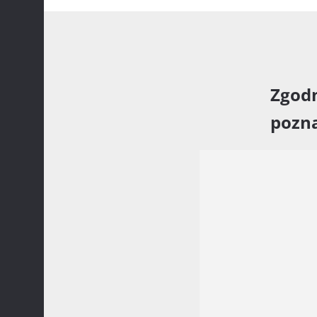
Zgodn
pozna