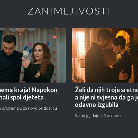
ZANIMLJIVOSTI
 nema kraja! Napokon
Želi da njih troje sretn
nali spol djeteta
a nije ni svjesna da ga j
odavno izgubila
 pripremaju za novu pridošlicu
Samo joj daje lažnu nadu