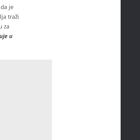
 da je
ja traži
u za
uje u