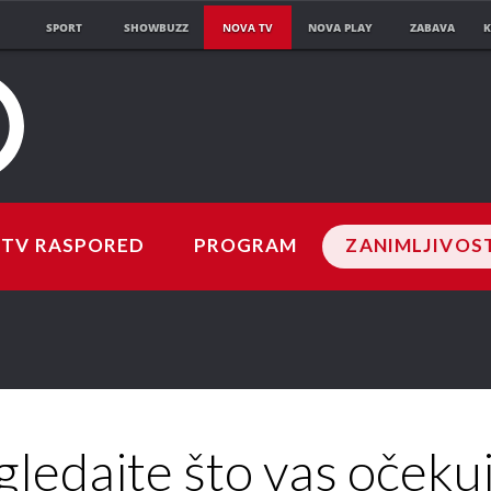
SPORT
SHOWBUZZ
NOVA TV
NOVA PLAY
ZABAVA
K
TV RASPORED
PROGRAM
ZANIMLJIVOS
ledajte što vas očeku