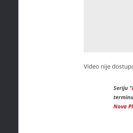
Video nije dostup
Seriju "
terminu 
Nova P