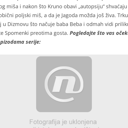
nog miša i nakon što Kruno obavi „autopsiju“ shvaćaju
bični poljski miš, a da je Jagoda možda još živa. Trkul
j u Dizmovu što načuje baba Beba i odmah vidi prilik
te Spomenki preotima gosta.
Pogledajte što vas oček
pizodama serije: