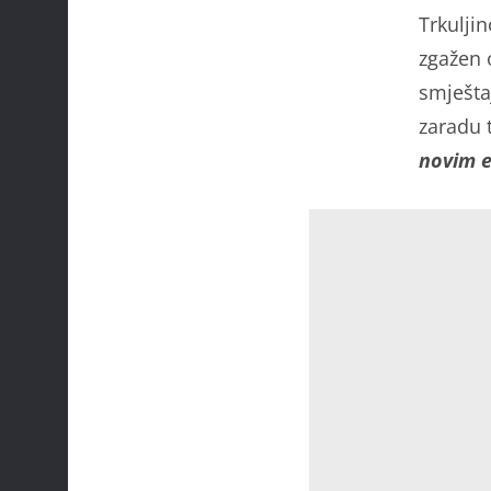
Trkulji
zgažen o
smješta
zaradu 
novim e