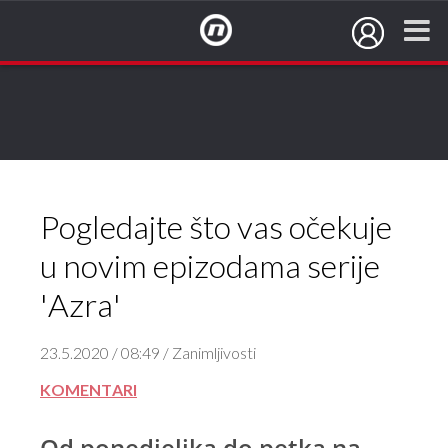
NovaTV.hr
Pogledajte što vas očekuje
u novim epizodama serije
'Azra'
23.5.2020 / 08:49 / Zanimljivosti
KOMENTARI
Od ponedjeljka do petka na