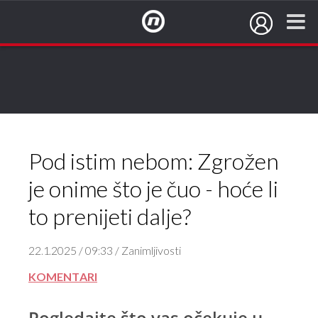
NovaTV.hr
Pod istim nebom: Zgrožen
je onime što je čuo - hoće li
to prenijeti dalje?
22.1.2025 / 09:33 / Zanimljivosti
KOMENTARI
Pogledajte što vas očekuje u