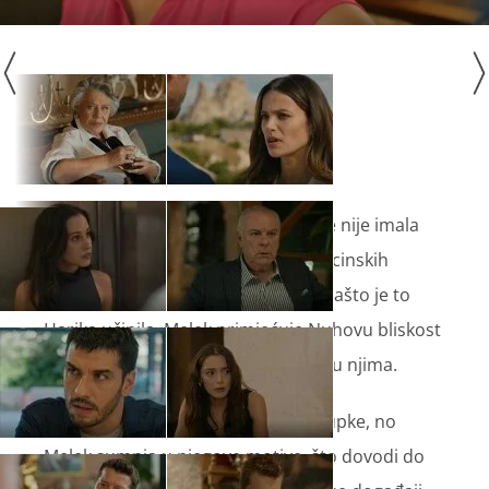
Nuh otkrije Sevilaj da Hartika uopće nije imala
srčani udar, kako je to čuo od medicinskih
sestara. Sevilaj veoma brzo shvati zašto je to
Harika učinila. Melek primjećuje Nuhovu bliskost
sa Sevilaj, što izaziva napetost među njima.
Nuh pokušava objasniti svoje postupke, no
Melek sumnja u njegove motive, što dovodi do