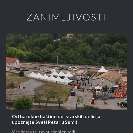
ZANIMLJIVOSTI
Od barokne baštine do istarskih delicija -
upoznajte Sveti Petar u Šumi!
Više doznajte u ovotjednoj epizodi