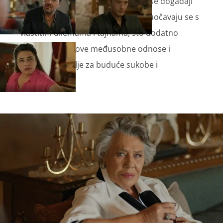
sukoba između brata i sestre. Dok se događaji
odvijaju, članovi obitelji Šansalan suočavaju se s
vlastitim dilemama i tajnama, što dodatno
komplicira njihove međusobne odnose i
postavlja temelje za buduće sukobe i
razotkrivanja.