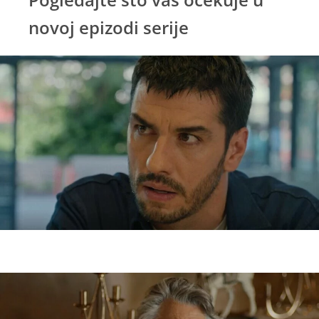
novoj epizodi serije