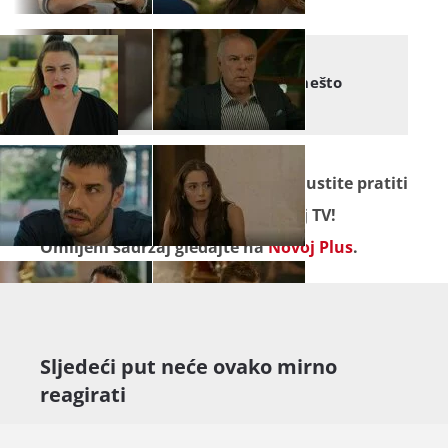
POD ISTIM NEBOM
Pod istim nebom: Moraju nešto
učiniti da bi se vratila
Seriju "
Pod istim nebom
" ne propustite pratiti
od ponedjeljka do petka na Novoj TV!
Omiljeni sadržaj gledajte na
Novoj Plus
.
Sljedeći put neće ovako mirno
reagirati