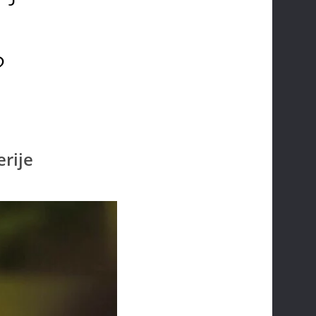
?
erije