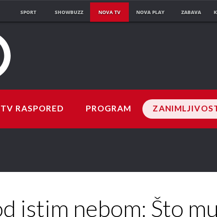
SPORT
SHOWBUZZ
NOVA TV
NOVA PLAY
ZABAVA
K
TV RASPORED
PROGRAM
ZANIMLJIVOS
d istim nebom: Što mu