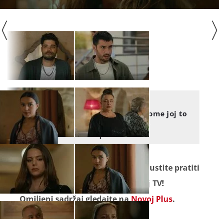
POD ISTIM NEBOM
Pod istim nebom: Prema kome joj to
bježi pogled pa se ne može
fokusirati na posao?
Seriju "
Pod istim nebom
" ne propustite pratiti
od ponedjeljka do petka na Novoj TV!
Omiljeni sadržaj gledajte na
Novoj Plus
.