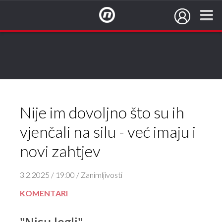
NovaTV.hr
Nije im dovoljno što su ih
vjenčali na silu - već imaju i
novi zahtjev
3.2.2025 / 19:00 / Zanimljivosti
KOMENTARI
"Nisu legli"