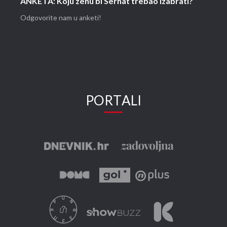
ANKETA: Koju ženu bi Serhat trebao izabrati?
Odgovorite nam u anketi!
PORTALI