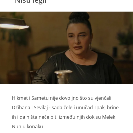
Hikmet i Sametu nije dovoljno što su vjenčali
Džihana i Sevilaj - sada žele i unučad. Ipak, brine
ih i da ništa neće biti između njih dok su Melek i
Nuh u konaku.