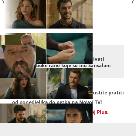
POD ISTIM NEBOM
Počeo se povjeravati i otkrivati
duboke rane koje su mu Šansalani
stvorili
Seriju "
Pod istim nebom
" ne propustite pratiti
od ponedjeljka do petka na Novoj TV!
Omiljeni sadržaj gledajte na
Novoj Plus
.