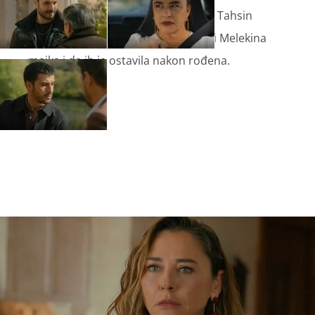
mu ne pokaže svoje prave osjećaje. Tahsin
otkriva Nuhu da zna tko je njegova i Melekina
majka i da ih je ostavila nakon rođena.