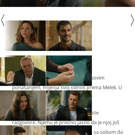
Sumru, razočarana Esatovim i Harikovim
ponašanjem, mijenja svoj odnos prema Melek. U
naletu emocija čvrsto je zagrli.
Nuh i Sevilaj ponovno se vraćaju u iste
razgovore. Njemu je prilično jasno da je njoj još
uvijek stalo do njega, ali ona se bori sa sobom da