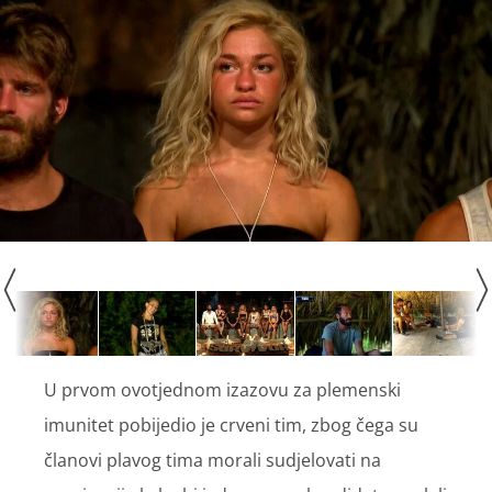
U prvom ovotjednom izazovu za plemenski
imunitet pobijedio je crveni tim, zbog čega su
članovi plavog tima morali sudjelovati na