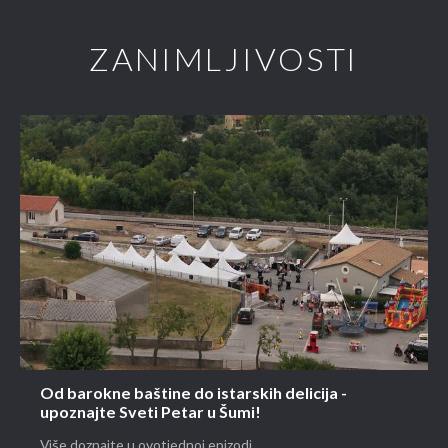
ZANIMLJIVOSTI
Od barokne baštine do istarskih delicija -
upoznajte Sveti Petar u Šumi!
Više doznajte u ovotjednoj epizodi