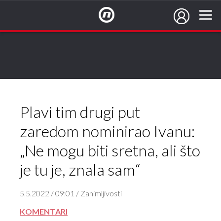
NovaTV.hr
Plavi tim drugi put
zaredom nominirao Ivanu:
„Ne mogu biti sretna, ali što
je tu je, znala sam“
5.5.2022 / 09:01 / Zanimljivosti
KOMENTARI