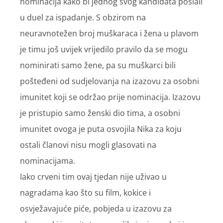
nominacija kako bi jednog svog kandidata poslali
u duel za ispadanje. S obzirom na
neuravnotežen broj muškaraca i žena u plavom
je timu još uvijek vrijedilo pravilo da se mogu
nominirati samo žene, pa su muškarci bili
pošteđeni od sudjelovanja na izazovu za osobni
imunitet koji se održao prije nominacija. Izazovu
je pristupio samo ženski dio tima, a osobni
imunitet ovoga je puta osvojila Nika za koju
ostali članovi nisu mogli glasovati na
nominacijama.
Iako crveni tim ovaj tjedan nije uživao u
nagradama kao što su film, kokice i
osvježavajuće piće, pobjeda u izazovu za