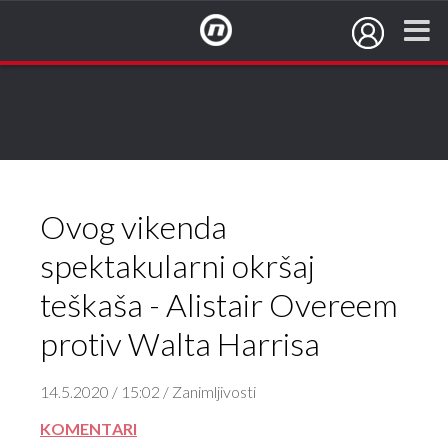
NovaTV.hr
Ovog vikenda
spektakularni okršaj
teškaša - Alistair Overeem
protiv Walta Harrisa
14.5.2020 / 15:02 / Zanimljivosti
KOMENTARI