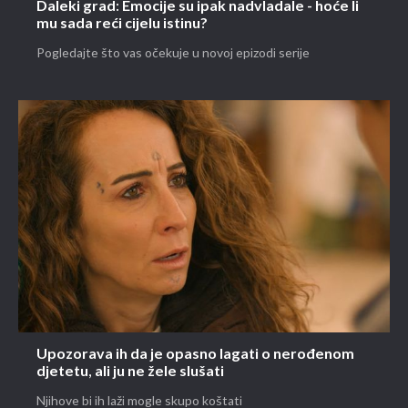
Daleki grad: Emocije su ipak nadvladale - hoće li
mu sada reći cijelu istinu?
Pogledajte što vas očekuje u novoj epizodi serije
Upozorava ih da je opasno lagati o nerođenom
djetetu, ali ju ne žele slušati
Njihove bi ih laži mogle skupo koštati