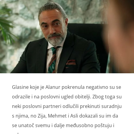
Glasine koje je Alanur pokrenula negativno su se
odrazile i na poslovni ugled obitelji. Zbog toga su
neki poslovni partneri odlučili prekinuti suradnju
s njima, no Zija, Mehmet i Asli dokazali su im da
se unatoč svemu i dalje međusobno poštuju i