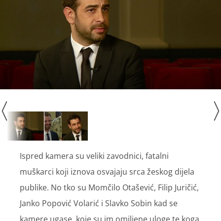
Ispred kamera su veliki zavodnici, fatalni
muškarci koji iznova osvajaju srca žeskog dijela
publike. No tko su Momčilo Otašević, Filip Juričić,
Janko Popović Volarić i Slavko Sobin kad se
kamere ugase, koje su im omiljene uloge te koga