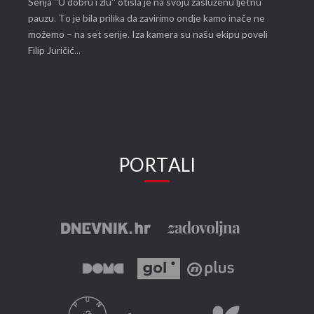
Serija ''U dobru i zlu'' otišla je na svoju zasluženu ljetnu
pauzu. To je bila prilika da zavirimo ondje kamo inače ne
možemo – na set serije. Iza kamera su našu ekipu poveli
Filip Juričić...
PORTALI