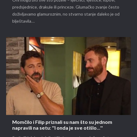
Oni mogu biti sve što požele – liječnici, vještice, lopovi,
predsjednice, drakule ili princeze. Glumačko zvanje često
doživljavamo glamuroznim, no stvarno stanje daleko je od
blještavila....
Momčilo i Filip priznali su nam što su jednom
napravili na setu: ''I onda je sve otišlo...''