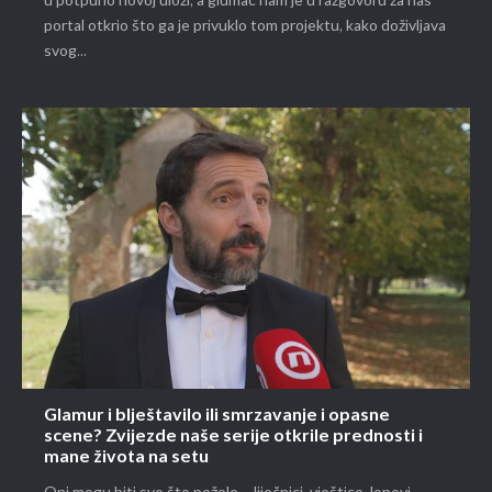
u potpuno novoj ulozi, a glumac nam je u razgovoru za naš
portal otkrio što ga je privuklo tom projektu, kako doživljava
svog...
Glamur i blještavilo ili smrzavanje i opasne
scene? Zvijezde naše serije otkrile prednosti i
mane života na setu