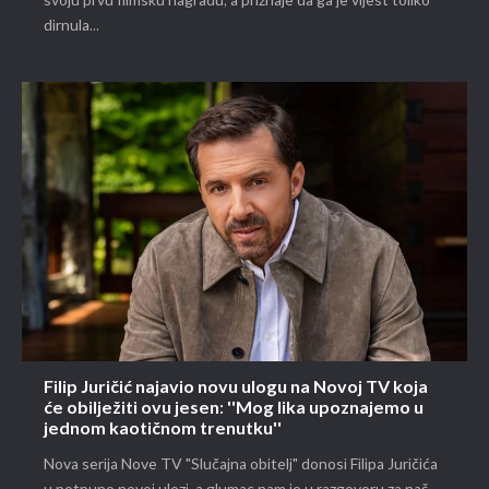
svoju prvu filmsku nagradu, a priznaje da ga je vijest toliko
dirnula...
Filip Juričić najavio novu ulogu na Novoj TV koja
će obilježiti ovu jesen: ''Mog lika upoznajemo u
jednom kaotičnom trenutku''
Nova serija Nove TV "Slučajna obitelj" donosi Filipa Juričića