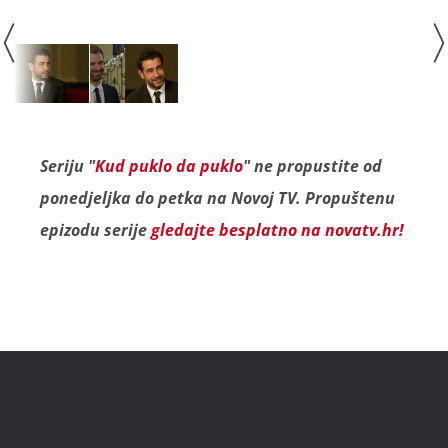
Seriju "
Kud puklo da puklo
" ne propustite od
ponedjeljka do petka na Novoj TV. Propuštenu
epizodu serije
gledajte besplatno na novatv.hr!