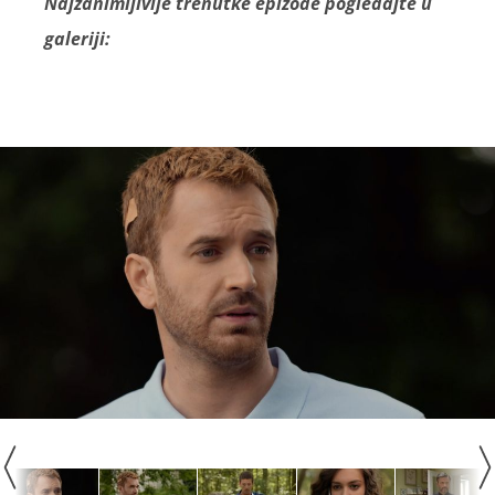
Najzanimljivije trenutke epizode pogledajte u
galeriji: