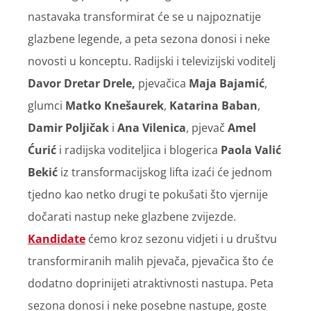
nastavaka transformirat će se u najpoznatije
glazbene legende, a peta sezona donosi i neke
novosti u konceptu. Radijski i televizijski voditelj
Davor Dretar Drele,
pjevačica
Maja Bajamić
,
glumci
Matko Knešaurek
,
Katarina Baban
,
Damir Poljičak
i
Ana Vilenica
, pjevač
Amel
Ćurić
i radijska voditeljica i blogerica
Paola Valić
Bekić
iz transformacijskog lifta izaći će jednom
tjedno kao netko drugi te pokušati što vjernije
dočarati nastup neke glazbene zvijezde.
Kandidate
ćemo kroz sezonu vidjeti i u društvu
transformiranih malih pjevača, pjevačica što će
dodatno doprinijeti atraktivnosti nastupa. Peta
sezona donosi i neke posebne nastupe, goste