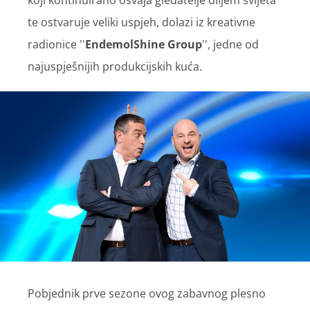
koji kontinuirano osvaja gledatelje diljem svijeta
te ostvaruje veliki uspjeh, dolazi iz kreativne
radionice ''
EndemolShine Group
'', jedne od
najuspješnijih produkcijskih kuća.
Pobjednik prve sezone ovog zabavnog plesno