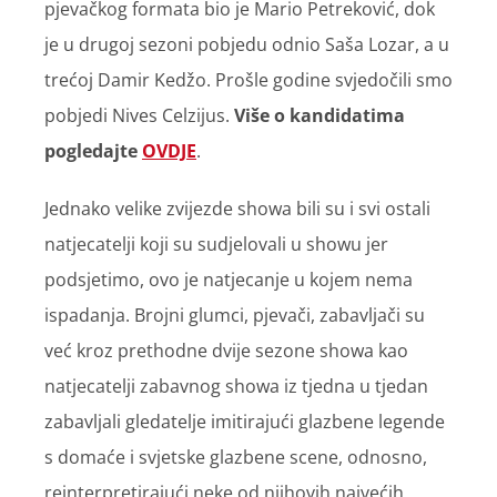
pjevačkog formata bio je Mario Petreković, dok
je u drugoj sezoni pobjedu odnio Saša Lozar, a u
trećoj Damir Kedžo. Prošle godine svjedočili smo
pobjedi Nives Celzijus.
Više o kandidatima
pogledajte
OVDJE
.
Jednako velike zvijezde showa bili su i svi ostali
natjecatelji koji su sudjelovali u showu jer
podsjetimo, ovo je natjecanje u kojem nema
ispadanja. Brojni glumci, pjevači, zabavljači su
već kroz prethodne dvije sezone showa kao
natjecatelji zabavnog showa iz tjedna u tjedan
zabavljali gledatelje imitirajući glazbene legende
s domaće i svjetske glazbene scene, odnosno,
reinterpretirajući neke od njihovih najvećih