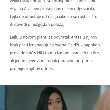
veliki i skupi prsten, što oraspoloži Gonul. Dok
Asja na Arasovu prošnju još nije ni odgovorila,
Lejla ne odustaje od njega iako su se rastali, što
ih dovodi u nezgodan položaj.
Lejlu u novom planu za povratak Arasa u njihov
brak prati iznenađujuća osoba. Seldžuk napokon
provede noć s Nil i to mu izmami osmijeh na lice,
ali jedan njegov postupak ponovno potpuno
promijeni njihov odnos.