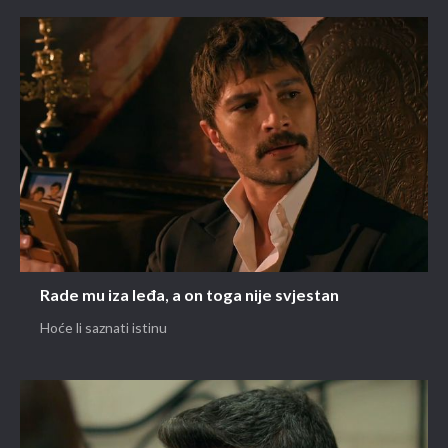
Rade mu iza leđa, a on toga nije svjestan
Hoće li saznati istinu