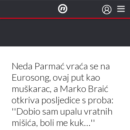
NovaTV.hr
Neda Parmać vraća se na
Eurosong, ovaj put kao
muškarac, a Marko Braić
otkriva posljedice s proba:
''Dobio sam upalu vratnih
mišića, boli me kuk…''