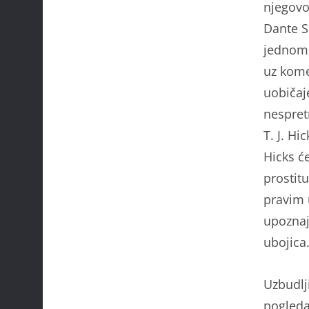
njegovo
Dante Sl
jednom 
uz kom
uobičaj
nespretn
T. J. H
Hicks ć
prostitu
pravim 
upoznaj
ubojica
Uzbudlj
pogleda