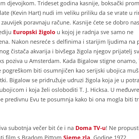
m djevojkom. Trideset godina kasnije, boksački pro
ate (Kevin Hart) nudi im veliku priliku da se vrate u ri
zauvijek poravnaju račune. Kasnije ćete se dobro nas
ediju
Europski žigolo
u kojoj je radnja sve samo ne
ena. Nakon nesreće s delfinima i starijim ljudima na p
og čistača akvarija i bivšega žigola njegov prijatelj s
icks poziva u Amsterdam. Kada Bigalow stigne onamo, T
e pogreškom biti osumnjičen kao serijski ubojica muš
tki. Bigalow se pridružuje udruzi žigola koja je u potra
ubojicom i koja želi osloboditi T. J. Hicksa. U međuv
e predivnu Evu te posumnja kako bi ona mogla biti tr
.
iva subotnja večer bit će i na
Doma TV-u
! Ne propust
ti film s Bradom Pittom
Sjeme zla
. Godine 1972.