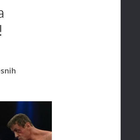
a
!
esnih