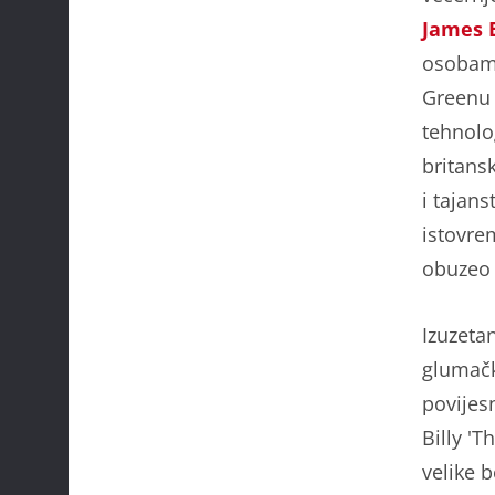
James 
osobama
Greenu 
tehnolog
britans
i tajans
istovrem
obuzeo 
Izuzeta
glumačk
povijes
Billy '
velike b