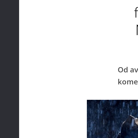
Od av
komed