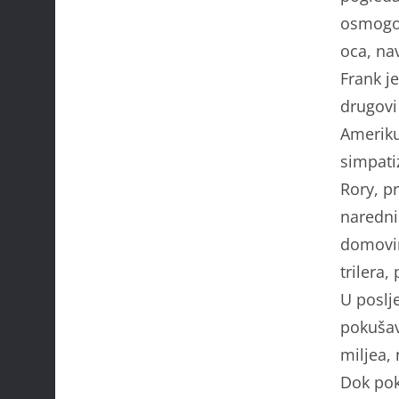
osmogod
oca, na
Frank j
drugovi
Ameriku 
simpati
Rory, p
naredni
domovin
trilera,
U
poslj
pokušava
miljea,
Dok poku