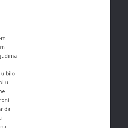
mom
vom
ljudima
u bilo
bi u
ne
rdni
ar da
u
ena,