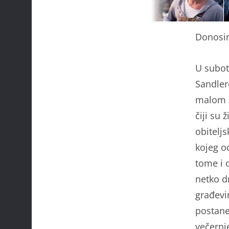
Donosim
U subot
Sandle
malom n
čiji su 
obitelj
kojeg o
tome i 
netko d
građevi
postane
večernj