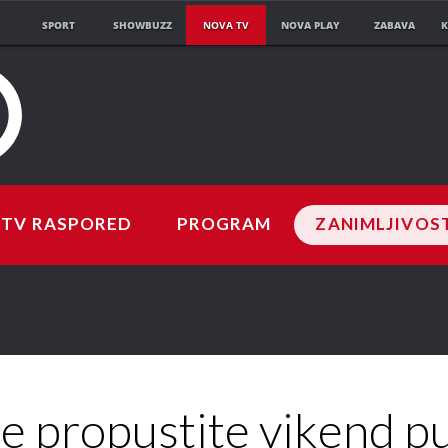
SPORT
SHOWBUZZ
NOVA TV
NOVA PLAY
ZABAVA
K
TV RASPORED
PROGRAM
ZANIMLJIVOS
e propustite vikend p