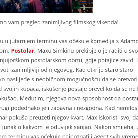
o vam pregled zanimljivog filmskog vikenda!
u u jutarnjem terminu vas očekuje komedija s Ada
rom,
Postolar
. Maxu Simkinu prekipjelo je raditi u s
jujorškom postolarskom obrtu, gdje potajice zavidi 
životi zanimljiviji od njegovog. Kad otkrije staro staro
sko naslijeđe s neobičnom mogućnošću da se pretvori 
d svojih kupaca, iskušenje postaje preveliko da se ne 
okušao. Međutim, njegova nova sposobnost da posta
rugi podednako je i zabavna i nezgodna. Kad nemilos
nar pokuša preuzeti njegov kvart, Max iskoristi svoj d
 junak o kakvom je oduvijek sanjao. Nakon smijeha, 
em terminu vas očekuje najpoznatiji agent svih vrem