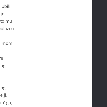
ubili
ije
 što mu
dlazi u
onimom
re
tog
nog
lji.
ti' ga,