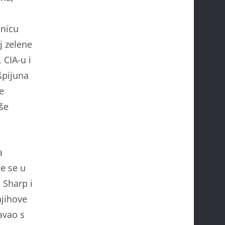
inicu
j zelene
 CIA-u i
špijuna
se
iše
a
će se u
 Sharp i
njihove
pavao s