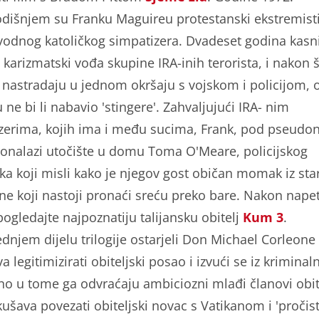
išnjem su Franku Maguireu protestanski ekstremisti 
vodnog katoličkog simpatizera. Dvadeset godina kasn
e karizmatski vođa skupine IRA-inih terorista, i nakon
 nastradaju u jednom okršaju s vojskom i policijom, o
ne bi li nabavio 'stingere'. Zahvaljujući IRA- nim
zerima, kojih ima i među sucima, Frank, pod pseud
ronalazi utočište u domu Toma O'Meare, policijskog
ka koji misli kako je njegov gost običan momak iz sta
e koji nastoji pronaći sreću preko bare. Nakon nape
 pogledajte najpoznatiju talijansku obitelj
Kum 3
.
ednjem dijelu trilogije ostarjeli Don Michael Corleone
 legitimizirati obiteljski posao i izvući se iz kriminal
 no u tome ga odvraćaju ambiciozni mlađi članovi obite
šava povezati obiteljski novac s Vatikanom i 'pročisti