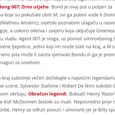
Bong 007: Zrno utjehe
. Bond je ovaj put u potjeri za
 koje su pokušale ubiti M, svi ga putevi vode k Dom
(Mathieu Amalric), svjetski poznatom ulagaču u razvo
ije, a uskoro otkriva i zavjeru koja uključuje Greenea,
ku vladu. Agent 007 je stoga, uz pomoć umirovljenog 
tvene ljepotice, jedini koji im može stati na kraj, a M 
eno pita može li zaista vjerovati Bondu ili ga je prev
nagon za osvetom.
n kraj subotnje večeri dočekajte s najvećim legendam
e scene, Sylvester Stallone i Robert De Niro sukobit 
nom okršaju,
Obračun legendi
. Boksači Henry 'Razor'
The Kid' McDonnen žestoki su rivali. Neposredno prije 
orbe, Henry se odluči povući i umiroviti jer je Billy s