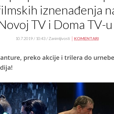
filmskih iznenađenja n
Novoj TV i Doma TV-u
10.7.2019 / 10:43 / Zanimljivosti
KOMENTARI
anture, preko akcije i trilera do urneb
ija!