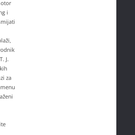
motor
ng i
mijati
laži,
vodnik
. J.
kih
zi za
remenu
aženi
ite