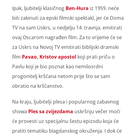
Ipak, ljubitelji klasičnog
Ben-Hura
iz 1959. neće
biti zakinuti za epski filmski spektakl, jer će Doma
TV na sam Uskrs, u nedjelju 14. travnja, emitirati
ovaj Oscarom nagrađen film. Za to vrijeme će se
za Uskrs na Novoj TV emitirati biblijski dramski
film
Pavao, Kristov apostol
koji prati priču o
Pavlu koji je bio poznat kao nemilosrdni
progonitelj kršćana netom prije što se sam
obratio na kršćanstvo.
Na kraju, ljubitelji plesa i popularnog zabavnog
showa
Ples sa zvijezdama
uskršnju večer moći
će provesti uz specijalnu šestu epizodu koja će
pratiti tematiku blagdanskog okruženja. I dok će