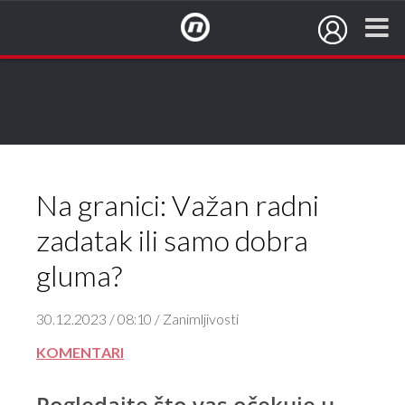
NovaTV.hr
Na granici: Važan radni
zadatak ili samo dobra
gluma?
30.12.2023 / 08:10 / Zanimljivosti
KOMENTARI
Pogledajte što vas očekuje u