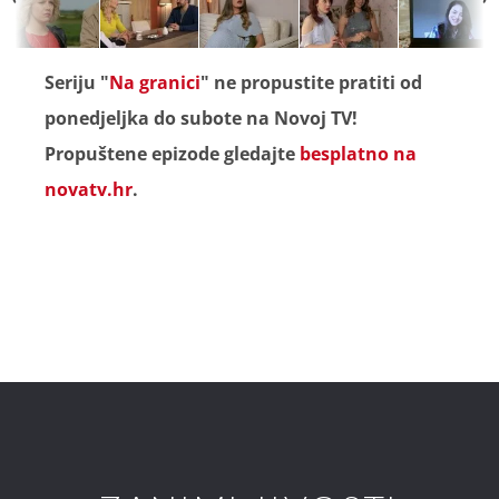
Seriju "
Na granici
" ne propustite pratiti od
ponedjeljka do subote na Novoj TV!
Propuštene epizode gledajte
besplatno na
novatv.hr
.