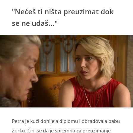
"Nećeš ti ništa preuzimat dok
se ne udaš..."
Petra je kući donijela diplomu i obradovala babu
Zorku. Čini se da je spremna za preuzimanje