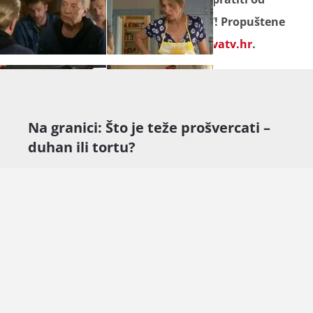
ponedjeljka do petka na Novoj TV! Propuštene
epizode gledajte
besplatno na novatv.hr
.
Na granici: Što je teže prošvercati –
duhan ili tortu?