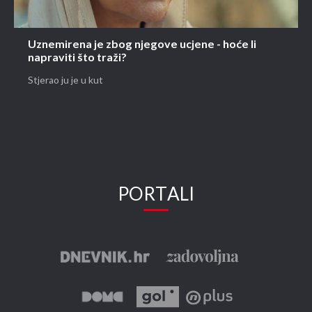
Uznemirena je zbog njegove ucjene - hoće li
napraviti što traži?
Stjerao ju je u kut
PORTALI