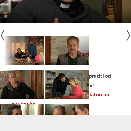
Seriju "
Na granici
" ne propustite pratiti od
ponedjeljka do subote na Novoj TV!
Propuštene epizode gledajte
besplatno na
novatv.hr
.