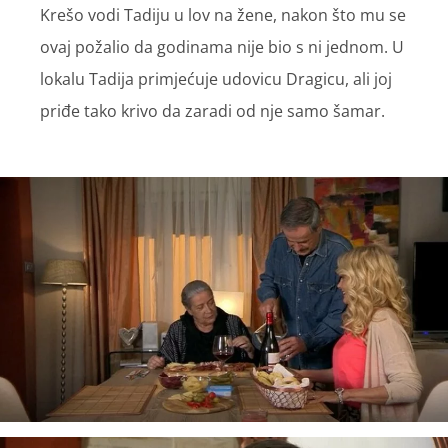
Krešo vodi Tadiju u lov na žene, nakon što mu se
ovaj požalio da godinama nije bio s ni jednom. U
lokalu Tadija primjećuje udovicu Dragicu, ali joj
priđe tako krivo da zaradi od nje samo šamar.