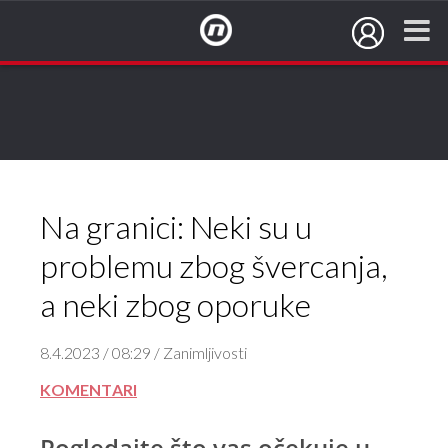
NovaTV.hr
Na granici: Neki su u
problemu zbog švercanja,
a neki zbog oporuke
8.4.2023 / 08:29 / Zanimljivosti
KOMENTARI
Pogledajte što vas očekuje u