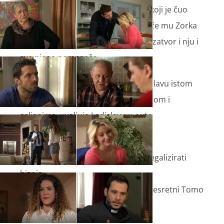
Zorku kod Štiglića posjeti Ladislav, koji je čuo
čitavu priču oko nje te ju ucijeni: ili će mu Zorka
dati svoju zemlju, ili će on poslati u zatvor i nju i
sve njene pomagače.
Ucijenjena Zorka odluči vratiti Ladislavu istom
mjerom. U suradnji s policijom, Božom i
seljanima, uvaljuje Ladislavu u auto
kompromitirajuće artikle
Zorka saznaje da je Petra odlučila legalizirati
biznis.
Nakon što je primio Gabin poziv, presretni Tomo
odlazi se naći sa svojom Gabicom.