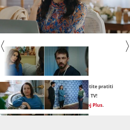
Seriju "
Mostovi života
" ne propustite pratiti
od ponedjeljka do petka na Novoj TV!
Omiljeni sadržaj gledajte na
Novoj Plus
.