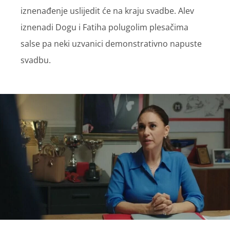
iznenađenje uslijedit će na kraju svadbe. Alev
iznenadi Dogu i Fatiha polugolim plesačima
salse pa neki uzvanici demonstrativno napuste
svadbu.