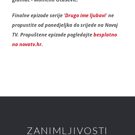
Finalne epizode serije '
Drugo ime ljubavi'
ne
propustite od ponedjeljka do srijede na Novoj
TV. Propuštene epizode pogledajte
besplatno
na novatv.hr
.
ZANIMLJIVOSTI