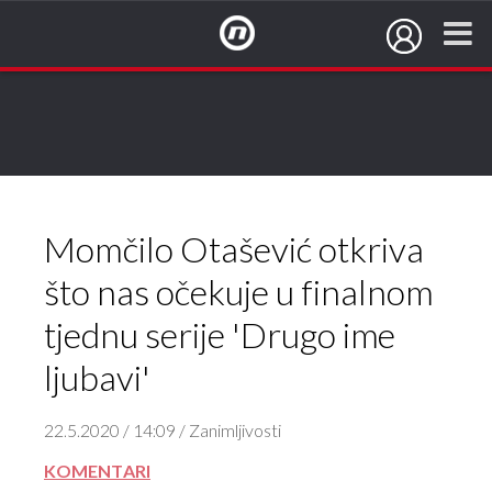
NovaTV.hr
Momčilo Otašević otkriva
što nas očekuje u finalnom
tjednu serije 'Drugo ime
ljubavi'
22.5.2020 / 14:09 / Zanimljivosti
KOMENTARI