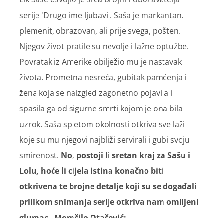
serije 'Drugo ime ljubavi'. Saša je markantan,
plemenit, obrazovan, ali prije svega, pošten.
Njegov život pratile su nevolje i lažne optužbe.
Povratak iz Amerike obilježio mu je nastavak
života. Prometna nesreća, gubitak pamćenja i
žena koja se naizgled zagonetno pojavila i
spasila ga od sigurne smrti kojom je ona bila
uzrok. Saša spletom okolnosti otkriva sve laži
koje su mu njegovi najbliži servirali i gubi svoju
smirenost.
No, postoji li sretan kraj za Sašu i
Lolu, hoće li cijela istina konačno biti
otkrivena te brojne detalje koji su se događali
prilikom snimanja serije otkriva nam omiljeni
glumac - Momčilo Otašević: