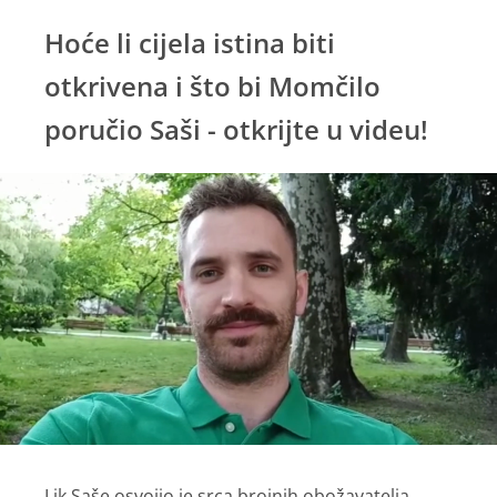
Hoće li cijela istina biti
otkrivena i što bi Momčilo
poručio Saši - otkrijte u videu!
Lik Saše osvojio je srca brojnih obožavatelja