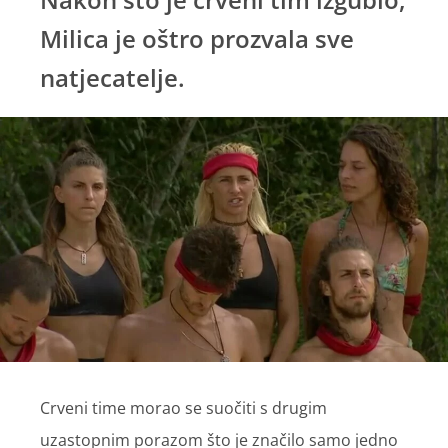
Milica je oštro prozvala sve
natjecatelje.
Crveni time morao se suočiti s drugim
uzastopnim porazom što je značilo samo jedno