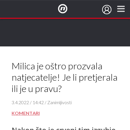
NovaTV.hr
DA - u potpunosti je u pravu
NE - pretjerala je
Milica je oštro prozvala
natjecatelje! Je li pretjerala
ili je u pravu?
3.4.2022 / 14:42 / Zanimljivosti
KOMENTARI
Nakon što je crveni tim izgubio,