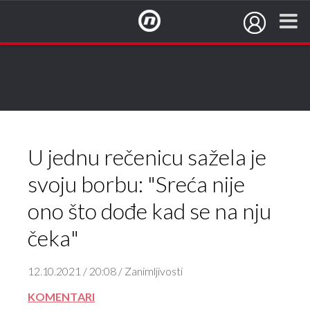
NovaTV.hr
U jednu rečenicu sažela je
svoju borbu: "Sreća nije
ono što dođe kad se na nju
čeka"
12.10.2021 / 20:08 / Zanimljivosti
KOMENTARI