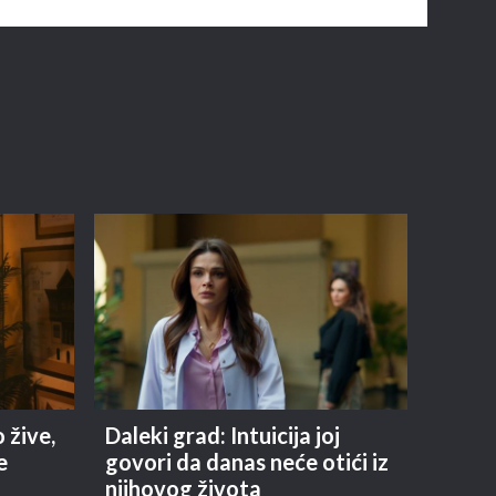
o žive,
Daleki grad: Intuicija joj
e
govori da danas neće otići iz
njihovog života