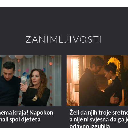
ZANIMLJIVOSTI
 nema kraja! Napokon
Želi da njih troje sretn
nali spol djeteta
a nije ni svjesna da ga j
odavno izgubila