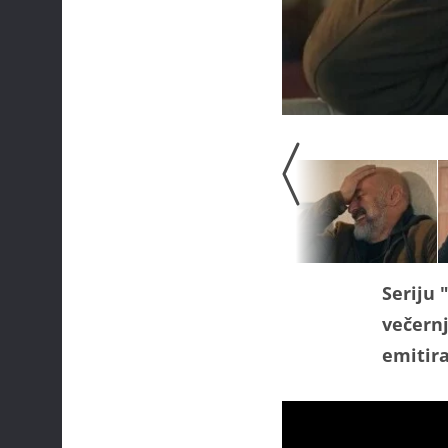
Seriju 
večern
emitira