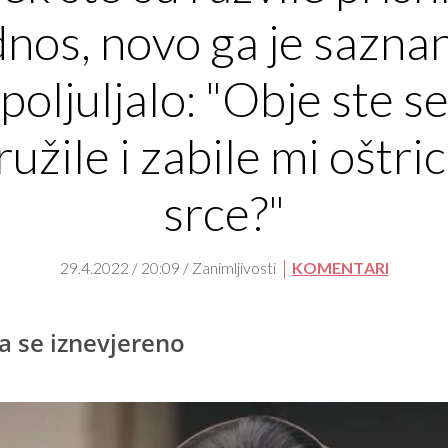
nos, novo ga je sazna
poljuljalo: "Obje ste s
užile i zabile mi oštri
srce?"
29.4.2022 / 20:09 / Zanimljivosti
KOMENTARI
a se iznevjereno