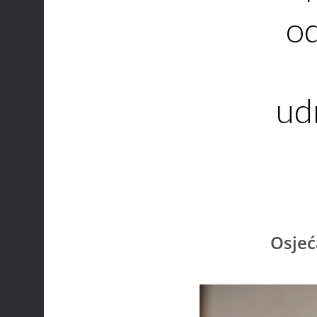
od
udr
Osjeć