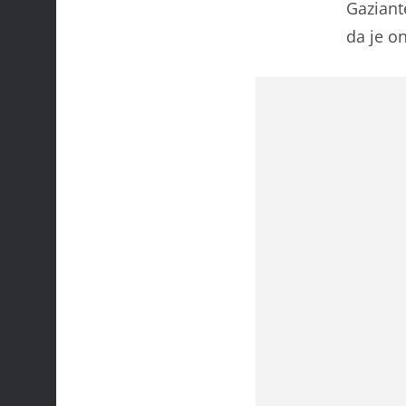
Gaziant
da je o