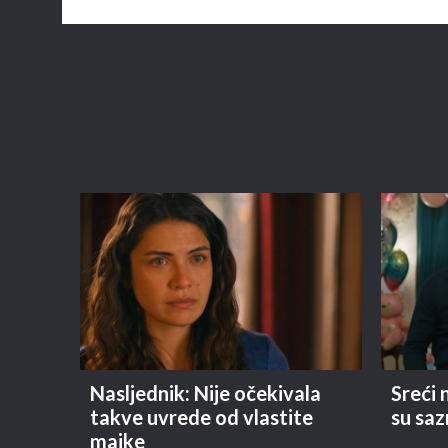
Nasljednik: Nije očekivala
Sreći
takve uvrede od vlastite
su saz
majke