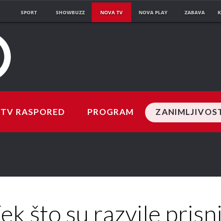
SPORT
SHOWBUZZ
NOVA TV
NOVA PLAY
ZABAVA
K
TV RASPORED
PROGRAM
ZANIMLJIVOS
ek što su razvile prisni