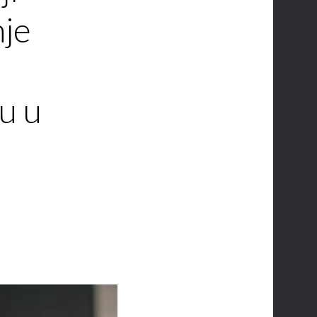
nje
e
cu u