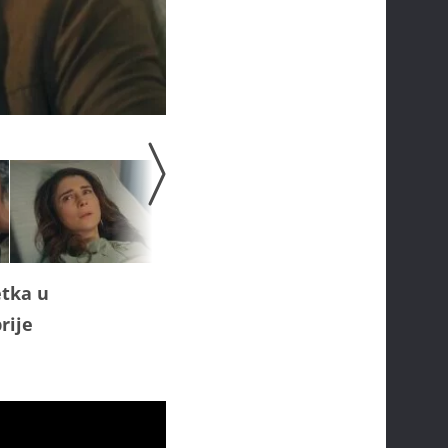
etka u
rije