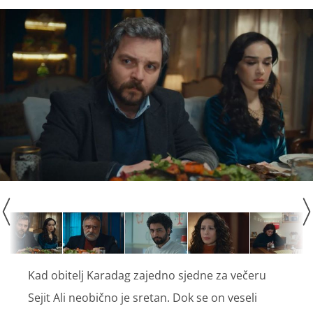
Kad obitelj Karadag zajedno sjedne za večeru
Sejit Ali neobično je sretan. Dok se on veseli