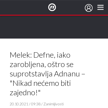
NovaTV.hr
Melek: Defne, iako
zarobljena, oštro se
suprotstavlja Adnanu –
"Nikad nećemo biti
zajedno!"
20.10.2021 / 09:38 / Zanimljivosti