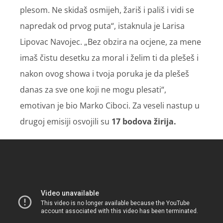
plesom. Ne skidaš osmijeh, žariš i pališ i vidi se
napredak od prvog puta“, istaknula je Larisa
Lipovac Navojec. „Bez obzira na ocjene, za mene
imaš čistu desetku za moral i želim ti da plešeš i
nakon ovog showa i tvoja poruka je da plešeš
danas za sve one koji ne mogu plesati“,
emotivan je bio Marko Ciboci. Za veseli nastup u
drugoj emisiji osvojili su
17 bodova žirija.