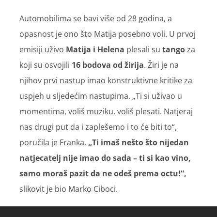
Automobilima se bavi više od 28 godina, a
opasnost je ono što Matija posebno voli. U prvoj
emisiji uživo
Matija i Helena
plesali su
tango
za
koji su osvojili
16 bodova od žirija
. Žiri je na
njihov prvi nastup imao konstruktivne kritike za
uspjeh u sljedećim nastupima. „Ti si uživao u
momentima, voliš muziku, voliš plesati. Natjeraj
nas drugi put da i zaplešemo i to će biti to“,
poručila je Franka.
„Ti imaš nešto što nijedan
natjecatelj nije imao do sada – ti si kao vino,
samo moraš pazit da ne odeš prema octu!“,
slikovit je bio Marko Ciboci.