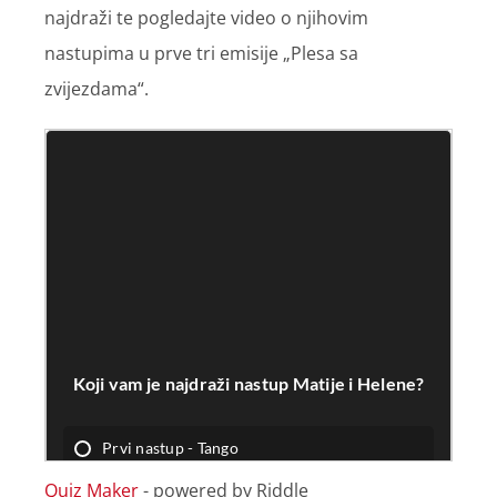
najdraži te pogledajte video o njihovim
nastupima u prve tri emisije „Plesa sa
zvijezdama“.
Quiz Maker
- powered by Riddle