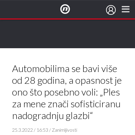
NovaTV.hr
Automobilima se bavi više
od 28 godina, a opasnost je
ono što posebno voli: „Ples
za mene znači sofisticiranu
nadogradnju glazbi“
25.3.2022 / 16:53 / Zanimljivosti