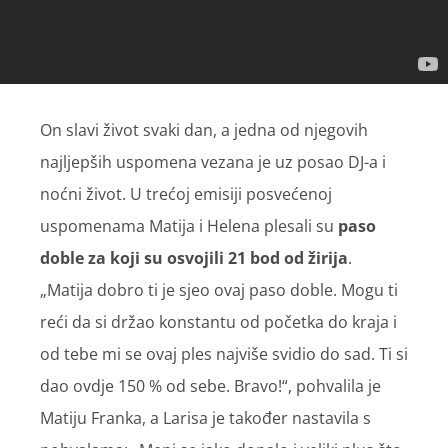
On slavi život svaki dan, a jedna od njegovih
najljepših uspomena vezana je uz posao DJ-a i
noćni život. U trećoj emisiji posvećenoj
uspomenama Matija i Helena plesali su
paso
doble za koji su osvojili 21 bod od žirija
.
„Matija dobro ti je sjeo ovaj paso doble. Mogu ti
reći da si držao konstantu od početka do kraja i
od tebe mi se ovaj ples najviše svidio do sad. Ti si
dao ovdje 150 % od sebe. Bravo!“, pohvalila je
Matiju Franka, a Larisa je također nastavila s