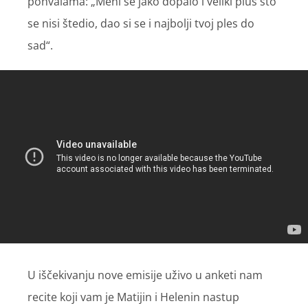
pohvalama: „Meni se jako dopalo i veliki plus što
se nisi štedio, dao si se i najbolji tvoj ples do
sad“.
U iščekivanju nove emisije uživo u anketi nam
recite koji vam je Matijin i Helenin nastup