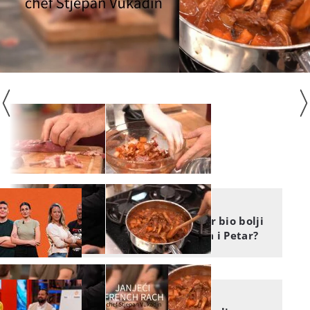
LJUBAVNE PRIČE
Koji vam je MasterChef par bio bolji
- Ivana i Moris ili Anamaria i Petar?
SAZNAJTE!