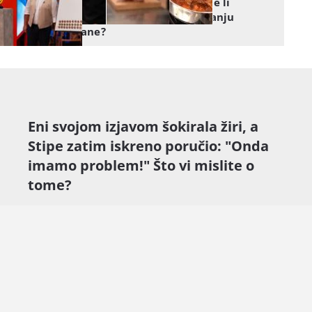
MasterChef PITALICA: Znate li
odgovore na pitanja o bacanju
hrane?
Eni svojom izjavom šokirala žiri, a
Stipe zatim iskreno poručio: "Onda
imamo problem!" Što vi mislite o
tome?