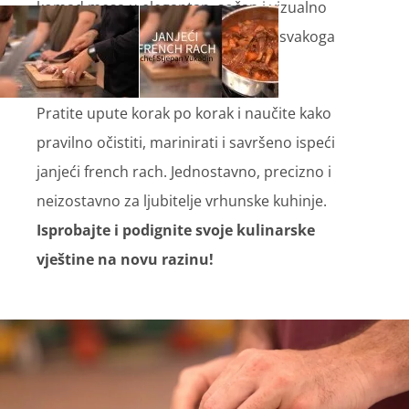
komad mesa u elegantan, sočan i vizualno
privlačan specijalitet koji će zadiviti svakoga
gosta.
Pratite upute korak po korak i naučite kako
pravilno očistiti, marinirati i savršeno ispeći
janjeći french rach. Jednostavno, precizno i
neizostavno za ljubitelje vrhunske kuhinje.
Isprobajte i podignite svoje kulinarske
vještine na novu razinu!