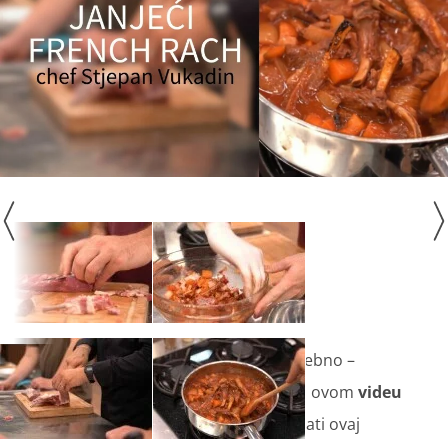
Chef Vukadin
prelazi na nešto posebno –
savršeni french rach od janjetine! U ovom
videu
pokazat će kako pripremiti i oblikovati ovaj