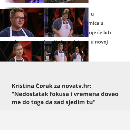
No pobjeda je na kraju ipak otišla u
Dominikove ruke, a koje će namirnice u
idućem izazovu dobiti na izbor i koje će biti
njegove pogodnosti, doznat ćemo u novoj
epizodi.
Kristina Ćorak za novatv.hr:
"Nedostatak fokusa i vremena doveo
me do toga da sad sjedim tu"