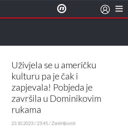
NovaTV.hr
Uživjela se u američku
kulturu pa je čak i
zapjevala! Pobjeda je
završila u Dominikovim
rukama
23.10.2023 / 23:45 / Zanimljivosti