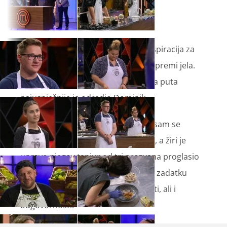
Četiri različita kontinenta bila su inspiracija za
top 15 kandidata MasterChefa u pripremi jela.
Novi izazov gastro putovanja, ovoga puta
najuspješnije je odradio Dominik.
„Uspio sam, pokazao sam žiriju da sam se
iščupao iz prošlog ciklusa“, rekao je, a žiri je
upravo njegov tanjur od tri prozvana proglasio
najboljim.Zbog toga će u sljedećem zadatku
Dominik imati određene pogodnosti, ali i
odgovornosti.