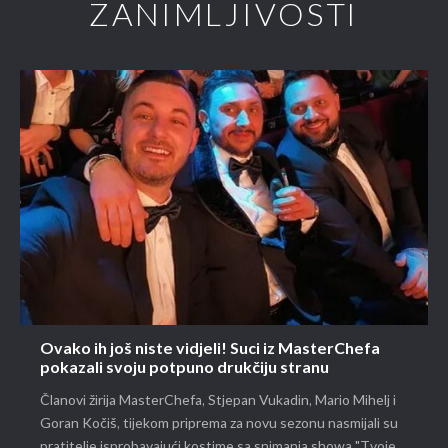
ZANIMLJIVOSTI
Ovako ih još niste vidjeli! Suci iz MasterChefa
pokazali svoju potpuno drukčiju stranu
Članovi žirija MasterChefa, Stjepan Vukadin, Mario Mihelj i
Goran Kočiš, tijekom priprema za novu sezonu nasmijali su
pratitelje isprobavajući kostime sa snimanja showa "Tvoje