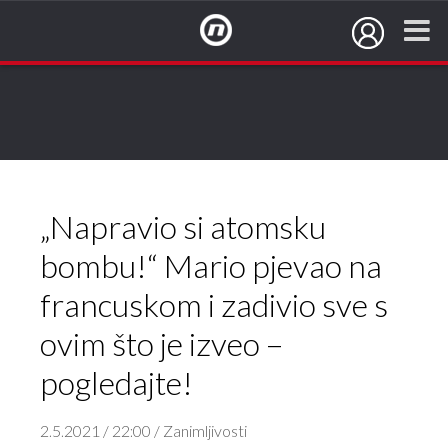
NovaTV.hr
„Napravio si atomsku
bombu!“ Mario pjevao na
francuskom i zadivio sve s
ovim što je izveo –
pogledajte!
2.5.2021 / 22:00 / Zanimljivosti