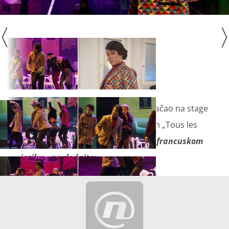
Mario Petreković
ovaj je put zakoračao na stage
kao belgijski pjevač Stromae s hitom „Tous les
memes“,
priredio je pravi show na francuskom
jeziku – pogledajte: