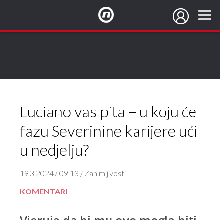
NovaTV.hr
Luciano vas pita – u koju će
fazu Severinine karijere ući
u nedjelju?
19.3.2024 / 09:13 / Zanimljivosti
KOMENTARI
Vjeruje da bi mu ovo mogla biti