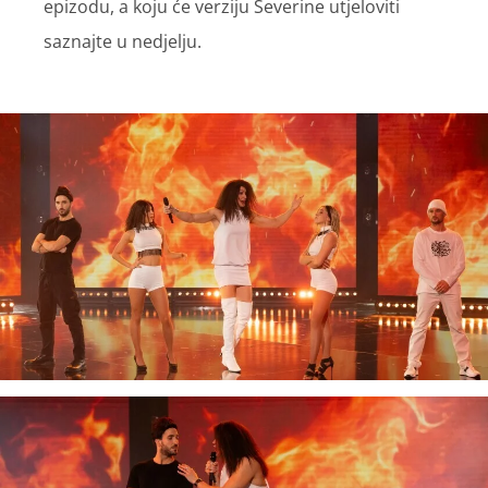
epizodu, a koju će verziju Severine utjeloviti
saznajte u nedjelju.