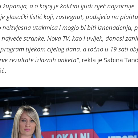
 županija, a o kojoj je količini ljudi riječ najzornije
je glasački listić koji, rastegnut, podsjeća na plahtu
o neizvjesna utakmica i moglo bi biti iznenađenja,
e najveće stranke. Nova TV, kao i uvijek, donosi zani
 program tijekom cijelog dana, a točno u 19 sati obj
ve rezultate izlaznih anketa“
, rekla je Sabina Tan
ić.