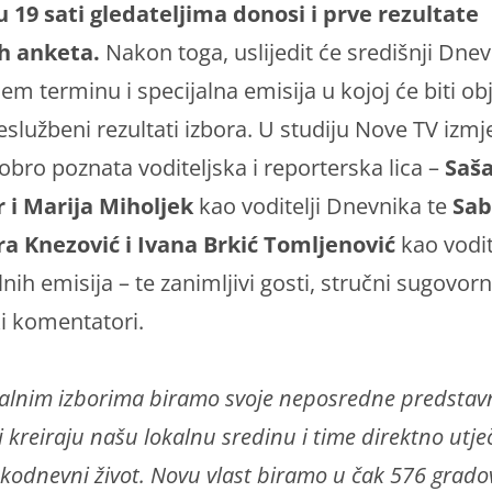
u 19 sati gledateljima donosi i prve rezultate
ih anketa.
Nakon toga, uslijedit će središnji Dnev
em terminu i specijalna emisija u kojoj će biti obj
neslužbeni rezultati izbora. U studiju Nove TV izmj
obro poznata voditeljska i reporterska lica –
Saš
r i Marija Miholjek
kao voditelji Dnevnika te
Sab
a Knezović i Ivana Brkić Tomljenović
kao vodit
lnih emisija – te zanimljivi gosti, stručni sugovorni
ki komentatori.
alnim izborima biramo svoje neposredne predstavn
i kreiraju našu lokalnu sredinu i time direktno utj
kodnevni život. Novu vlast biramo u čak 576 grado