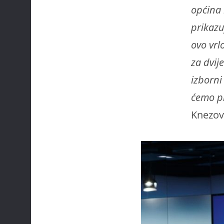
općina i
prikazu
ovo vrl
za dvij
izborni
ćemo pr
Knezov