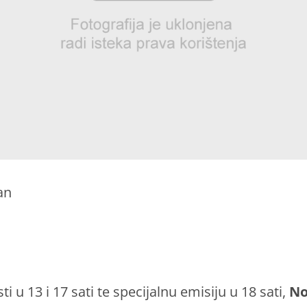
an
sti u 13 i 17 sati te specijalnu emisiju u 18 sati,
No