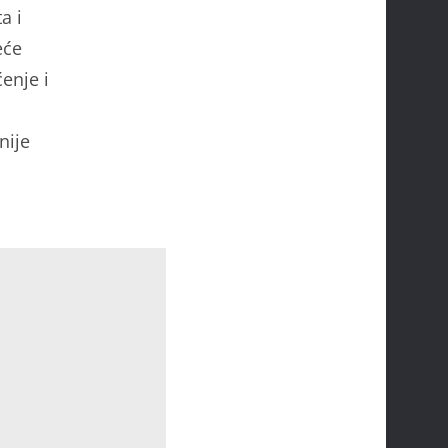
a i
eće
enje i
nije