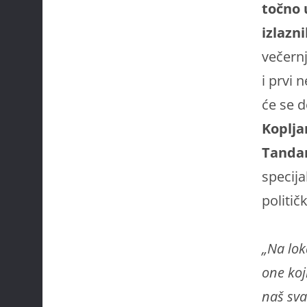
točno 
izlazn
večernj
i prvi 
će se d
Koplja
Tandar
specija
politič
„Na lok
one koj
naš sva