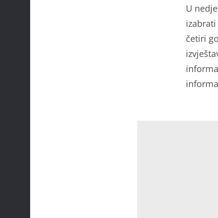
U nedjel
izabrati
četiri 
izvješt
informat
informa