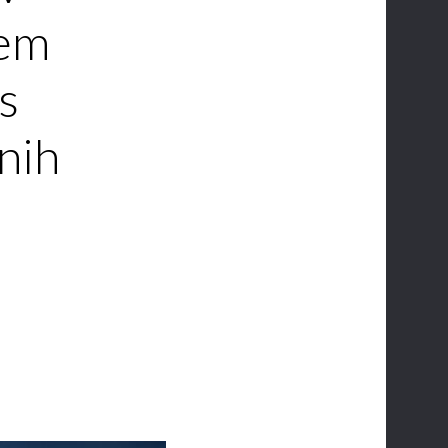
jem
s
nih