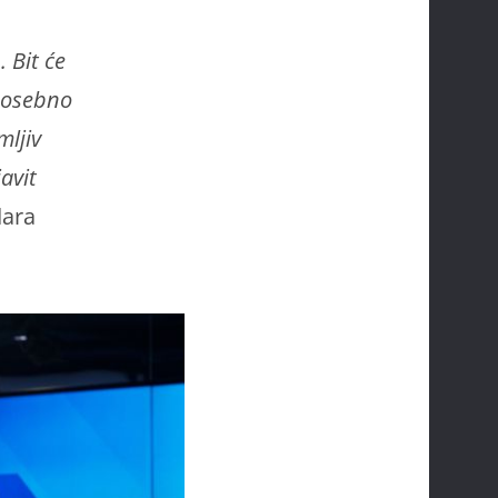
. Bit će
 posebno
mljiv
avit
dara