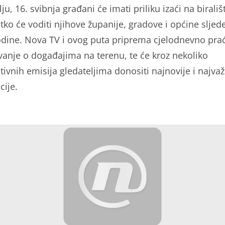
ju, 16. svibnja građani će imati priliku izaći na birališt
 tko će voditi njihove županije, gradove i općine sljed
godine. Nova TV i ovog puta priprema cjelodnevno prać
avanje o događajima na terenu, te će kroz nekoliko
ivnih emisija gledateljima donositi najnovije i najvaž
cije.