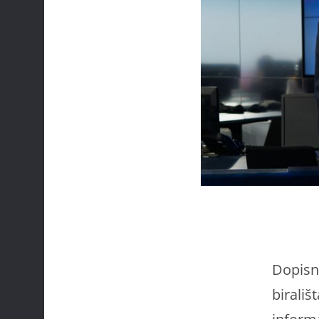
Dopisni
birališ