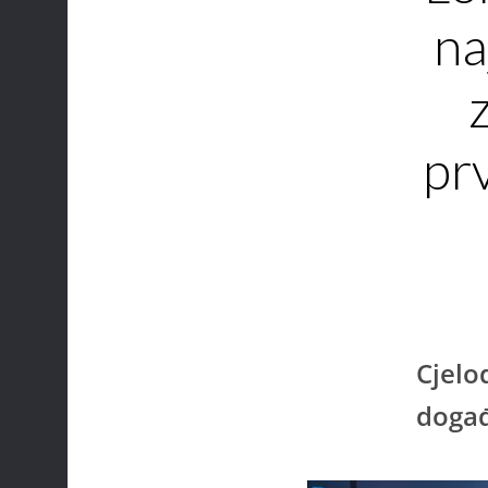
na
pr
Cjelo
događ