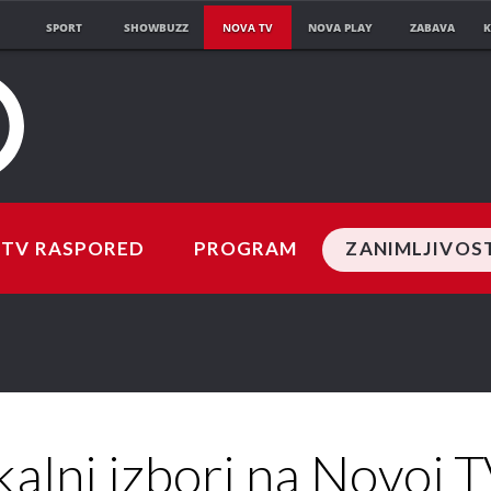
SPORT
SHOWBUZZ
NOVA TV
NOVA PLAY
ZABAVA
K
TV RASPORED
PROGRAM
ZANIMLJIVOS
kalni izbori na Novoj T