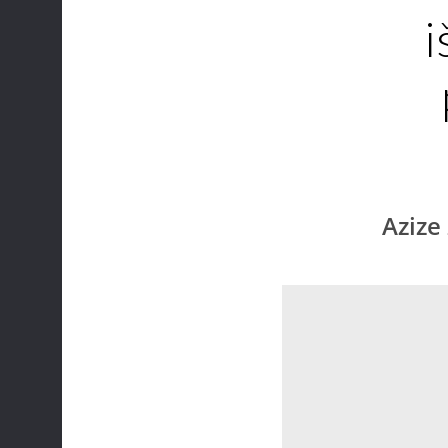
i
Azize 