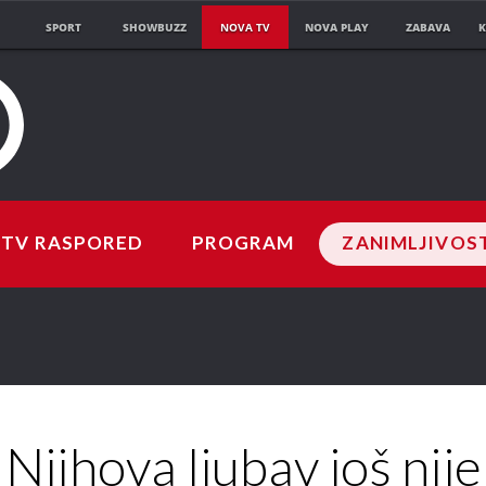
SPORT
SHOWBUZZ
NOVA TV
NOVA PLAY
ZABAVA
K
TV RASPORED
PROGRAM
ZANIMLJIVOS
Njihova ljubav još nije