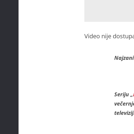
Video nije dostup
Najzani
Seriju „
večernj
televizi