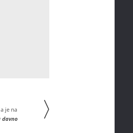
ja je na
u davno