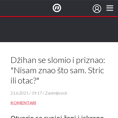
NovaTV.hr
Džihan se slomio i priznao:
"Nisam znao što sam. Stric
ili otac?"
21.6.2021 / 19:17 / Zanimljivosti
KOMENTARI
Otvorio se svojoj ženi i iskreno