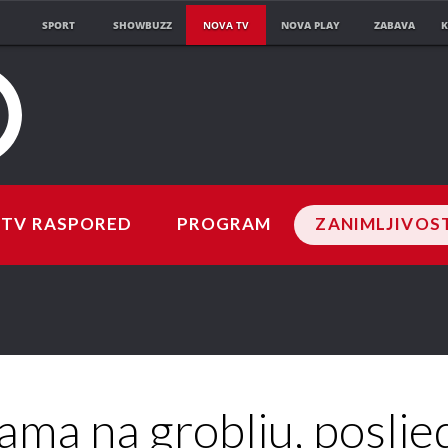
SPORT
SHOWBUZZ
NOVA TV
NOVA PLAY
ZABAVA
K
TV RASPORED
PROGRAM
ZANIMLJIVOS
ama na groblju, posljed