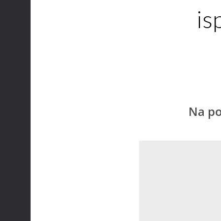
is
Na po