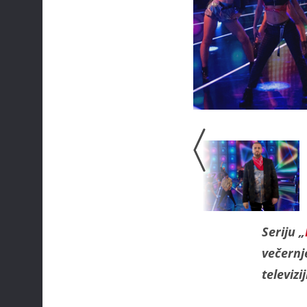
Seriju „
večernj
televizi