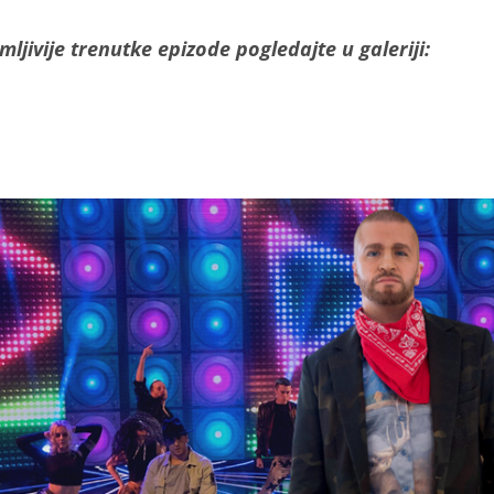
mljivije trenutke epizode pogledajte u galeriji: