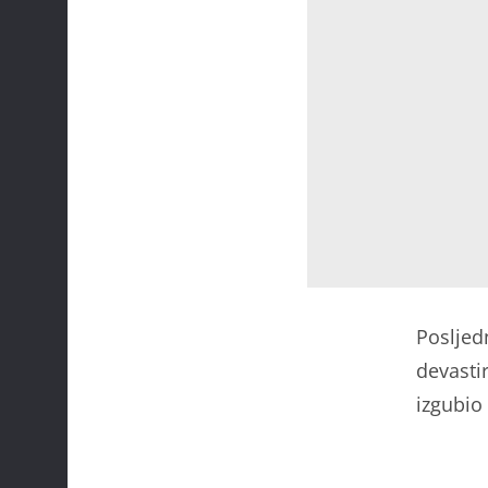
Posljedn
devasti
izgubio