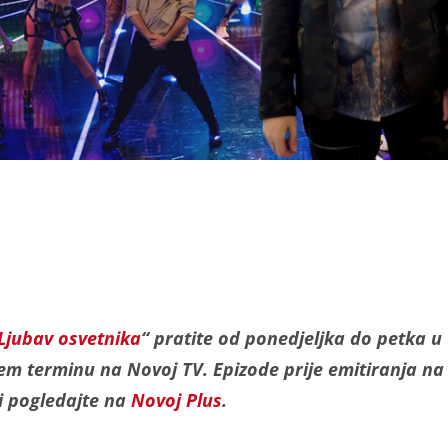
Ljubav osvetnika
“ pratite od ponedjeljka do petka u
em terminu na Novoj TV. Epizode prije emitiranja na
ji pogledajte na
Novoj Plus
.