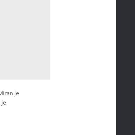
Miran je
 je