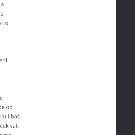
la
ti
e to
edi.
je
be od
lu i baš
čekivati
vanja.