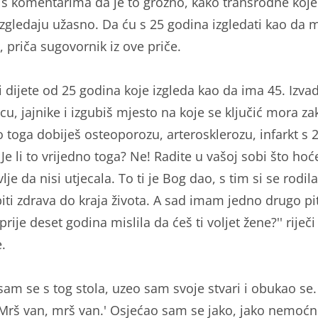
 s komentarima da je to grozno, kako transrodne koje
izgledaju užasno. Da ću s 25 godina izgledati kao da m
, priča sugovornik iz ove priče.
i dijete od 25 godina koje izgleda kao da ima 45. Izvad
u, jajnike i izgubiš mjesto na koje se ključić mora zak
 toga dobiješ osteoporozu, arterosklerozu, infarkt s 
Je li to vrijedno toga? Ne! Radite u vašoj sobi što hoće
lje da nisi utjecala. To ti je Bog dao, s tim si se rodila
biti zdrava do kraja života. A sad imam jedno drugo pi
ti prije deset godina mislila da ćeš ti voljet žene?'' riječi
e.
 sam se s tog stola, uzeo sam svoje stvari i obukao se.
 'Mrš van, mrš van.' Osjećao sam se jako, jako nemoćn