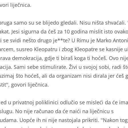
ori liječnica.
pruga samo su se blijedo gledali. Nisu ništa shvaćali.
kat. Jesi sigurna da ćeš za 10 godina mislit isto ovako
i se svidi nešto drugo je**te? U Rimu je Marko Antoni
rcem, susreo Kleopatru i zbog Kleopatre se kasnije u
prava demokracija, gdje ti biraš koga ti hoćeš. Ovo nij
ija. Sami sebe stimulirate. Živi u svojoj sobi, radi št
zimaj što hoćeš, ali da organizam nisi dirala jer ćeš 
it'', govori liječnica.
ed u privatnoj poliklinici odlučio se misleći da će ima
slugu. No nije računao da će naići na liječnicu s
dama. Uopće ih ni nije nastojala prikriti. ''Nakon tog