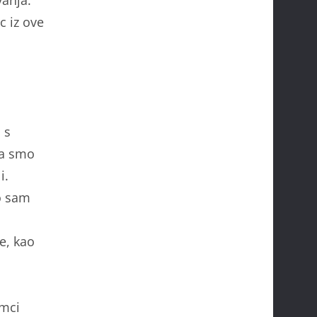
c iz ove
 s
da smo
i.
o sam
ke, kao
imci