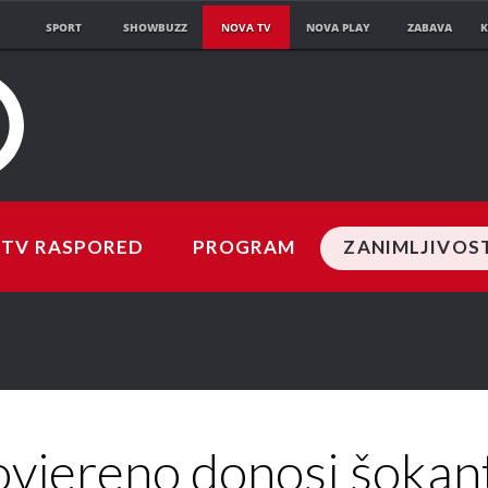
SPORT
SHOWBUZZ
NOVA TV
NOVA PLAY
ZABAVA
K
TV RASPORED
PROGRAM
ZANIMLJIVOS
ovjereno donosi šokan