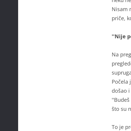
Nisam m
priče, k
''Nije 
Na pregl
pregled
supruga
Počela 
došao i
''Budeš 
što su n
To je pr