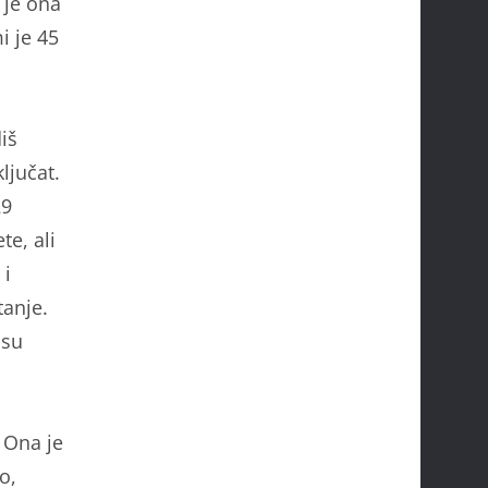
 je ona
i je 45
iš
ljučat.
29
te, ali
 i
tanje.
 su
 Ona je
o,