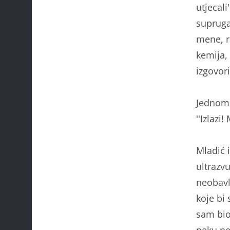
utjecali
supruga 
mene, ra
kemija, 
izgovori
Jednomi
''Izlazi
Mladić 
ultrazv
neobavl
koje bi
sam bio
neku ne