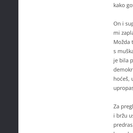
kako gov
On i su
mi zapla
Možda t
s muška
je bila 
demokrac
hoćeš, u
upropast
Za pregl
i bržu u
predrasu