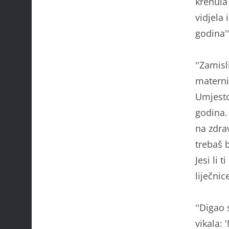
krenula
vidjela 
godina''
''Zamisl
maternic
Umjesto
godina. 
na zdrav
trebaš 
Jesi li 
liječnic
''Digao
vikala: