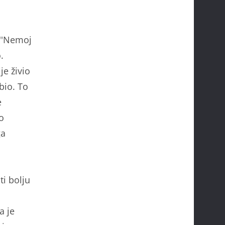
 ''Nemoj
.
je živio
bio. To
e
o
ga
ti bolju
a je