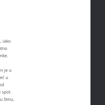
, iako
utno
anke.
n je u
već u
od
 spol.
 u ženu,