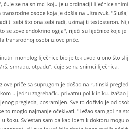
'', čuje se na snimci koju je u ordinaciji liječnice snimi
transrodne osobe koja je došla na ultrazvuk. ''Slušaj 
di ti sebi što ona sebi radi, uzimaj ti testosteron. Nij
to se zove endokrinologija'', riječi su liječnice koje je
la transrodnoj osobi iz ove priče.
nutni monolog liječnice bio je tek uvod u ono što slij
! Mrš, smradu, otpadu'', čuje se na snimci liječnica.
iz ove priče sa suprugom je došao na rutinski pregled
ukom u jednu zagrebačku privatnu polikliniku. Izašao 
jenog pregleda, posramljen. Sve to doživio je od oso
 se to moglo najmanje očekivati. ''Ležao sam gol na sto
 u šoku. Svjestan sam da kad idem k doktoru mogu o
ugodnost, ali ovo je već bilo dosta iznad mojih očeki