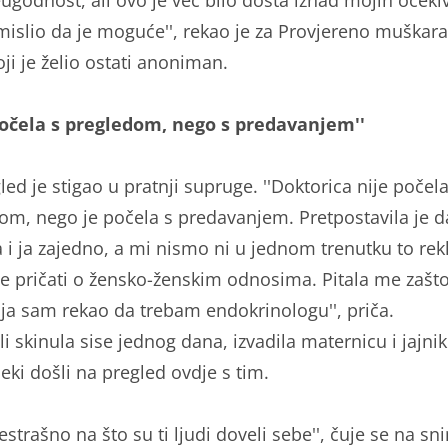
islio da je moguće'', rekao je za Provjereno muškara
oji je želio ostati anoniman.
počela s pregledom, nego s predavanjem''
ed je stigao u pratnji supruge. ''Doktorica nije počela
om, nego je počela s predavanjem. Pretpostavila je 
 i ja zajedno, a mi nismo ni u jednom trenutku to rekl
je pričati o žensko-ženskim odnosima. Pitala me zašt
 ja sam rekao da trebam endokrinologu'', priča.
li skinula sise jednog dana, izvadila maternicu i jajni
eki došli na pregled ovdje s tim.
estrašno na što su ti ljudi doveli sebe'', čuje se na sn