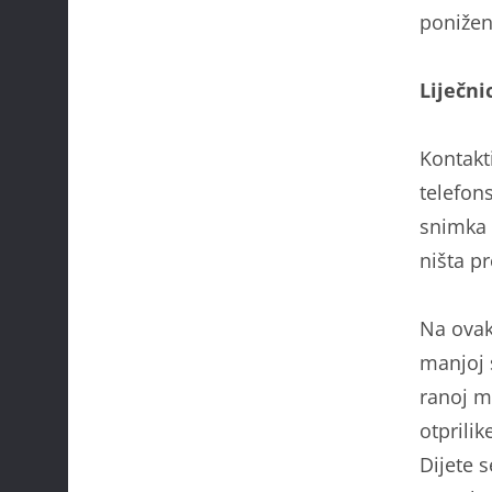
ponižen
Liječni
Kontakti
telefon
snimka 
ništa p
Na ovak
manjoj 
ranoj m
otprili
Dijete s