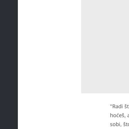
''Radi 
hoćeš, a
sobi, št