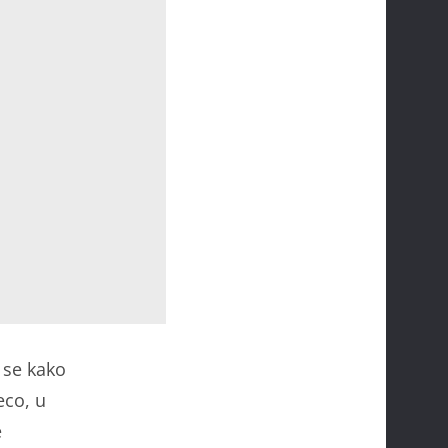
 se kako
eco, u
e