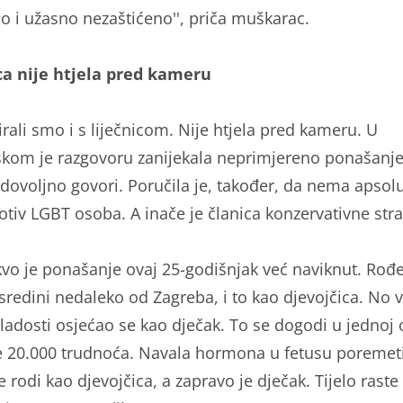
o i užasno nezaštićeno'', priča muškarac.
ca nije htjela pred kameru
rali smo i s liječnicom. Nije htjela pred kameru. U
skom je razgovoru zanijekala neprimjereno ponašanje
dovoljno govori. Poručila je, također, da nema apsol
rotiv LGBT osoba. A inače je članica konzervativne str
vo je ponašanje ovaj 25-godišnjak već naviknut. Rođe
sredini nedaleko od Zagreba, i to kao djevojčica. No 
ladosti osjećao se kao dječak. To se dogodi u jednoj 
ke 20.000 trudnoća. Navala hormona u fetusu poremeti
e rodi kao djevojčica, a zapravo je dječak. Tijelo raste