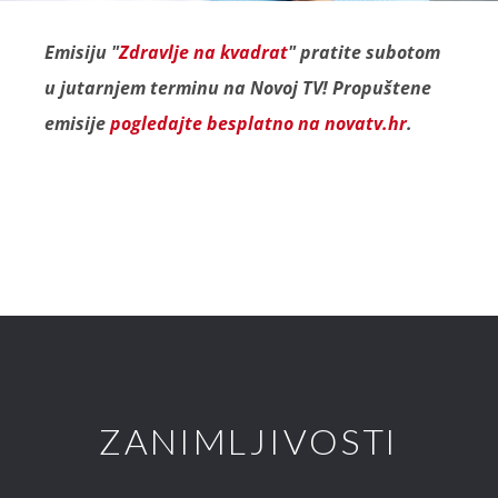
Emisiju "
Zdravlje na kvadrat
" pratite subotom
u jutarnjem terminu na Novoj TV! Propuštene
emisije
pogledajte besplatno na novatv.hr
.
ZANIMLJIVOSTI