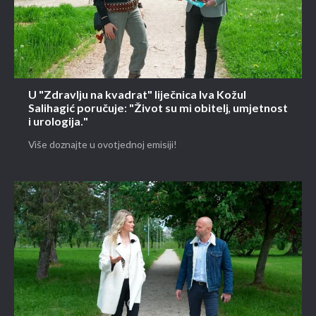
U "Zdravlju na kvadrat" liječnica Iva Kožul
Salihagić poručuje: "Život su mi obitelj, umjetnost
i urologija."
Više doznajte u ovotjednoj emisiji!