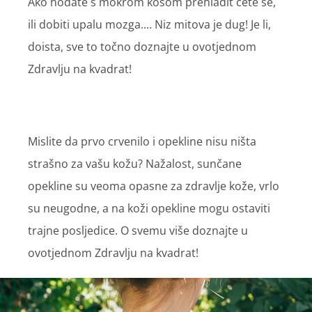
Ako hodate s mokrom kosom prehladit ćete se,
ili dobiti upalu mozga.... Niz mitova je dug! Je li,
doista, sve to točno doznajte u ovotjednom
Zdravlju na kvadrat!
Mislite da prvo crvenilo i opekline nisu ništa
strašno za vašu kožu? Nažalost, sunčane
opekline su veoma opasne za zdravlje kože, vrlo
su neugodne, a na koži opekline mogu ostaviti
trajne posljedice. O svemu više doznajte u
ovotjednom Zdravlju na kvadrat!