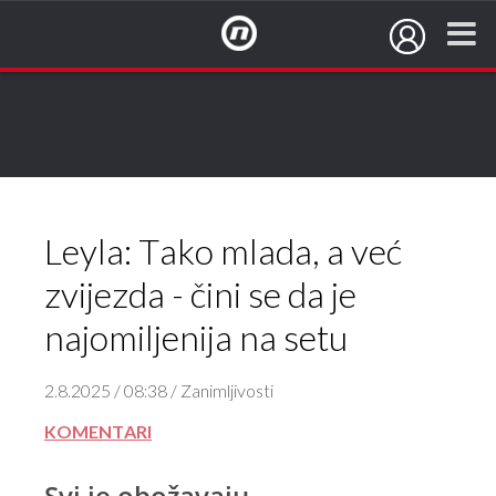
NovaTV.hr
Leyla: Tako mlada, a već
zvijezda - čini se da je
najomiljenija na setu
2.8.2025 / 08:38 / Zanimljivosti
KOMENTARI
Svi je obožavaju