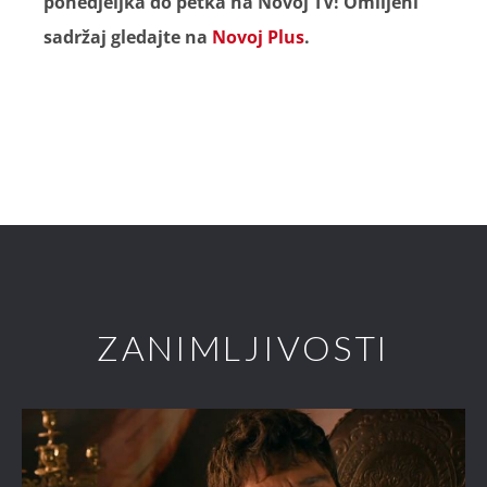
ponedjeljka do petka na Novoj TV! Omiljeni
sadržaj gledajte na
Novoj Plus
.
ZANIMLJIVOSTI