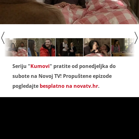
Seriju "
Kumovi
" pratite od ponedjeljka do
subote na Novoj TV! Propuštene epizode
pogledajte
besplatno na novatv.hr
.