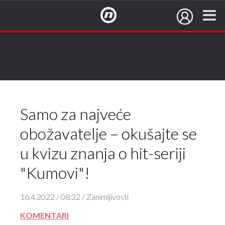
NovaTV.hr
Samo za najveće
obožavatelje – okušajte se
u kvizu znanja o hit-seriji
"Kumovi"!
16.4.2022 / 08:32 / Zanimljivosti
KOMENTARI