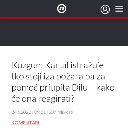
NovaTV.hr
Kuzgun: Kartal istražuje
tko stoji iza požara pa za
pomoć priupita Dilu – kako
će ona reagirati?
24.6.2022 / 09:21 / Zanimljivosti
KOMENTARI