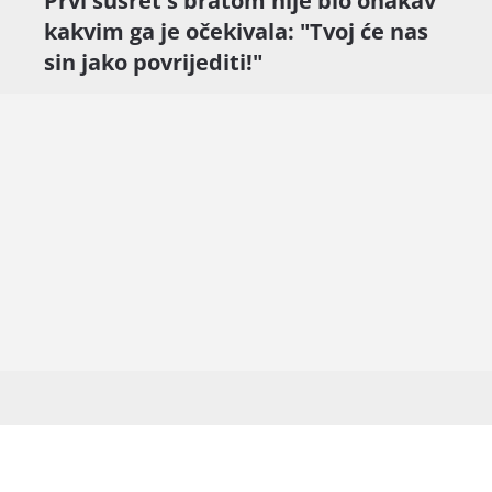
Prvi susret s bratom nije bio onakav
kakvim ga je očekivala: "Tvoj će nas
sin jako povrijediti!"