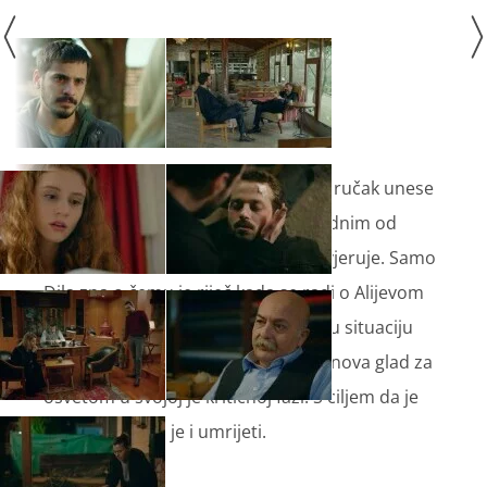
Ali svojim dolaskom na obiteljski doručak unese
nemir. Opravda se problemom s jednim od
brodova u luci, no malo tko mu povjeruje. Samo
Dila zna o čemu je riječ kada se radi o Alijevom
novom ponašanju. Dila proživljavaju situaciju
koju će biti teško premostiti. Kuzgunova glad za
osvetom u svojoj je kritičnoj fazi. S ciljem da je
utaži, spreman je i umrijeti.