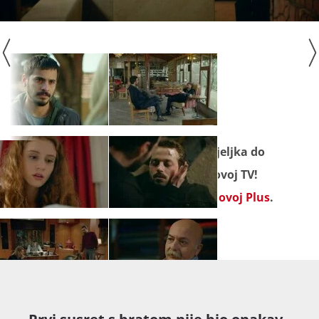
Seriju "
Kuzgun
" pratite od ponedjeljka do
petka u večernjem terminu na Novoj TV!
Propuštene epizode gledajte na
Novoj Plus
.