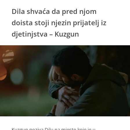
Dila shvaća da pred njom
doista stoji njezin prijatelj iz
djetinjstva – Kuzgun
Kuzgun poziva Dilu na mjesto koje je u