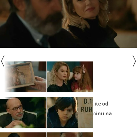
Novu tursku seriju "
Kuzgun
" pratite od
utorka do petka u večernjem terminu na
Novoj TV!