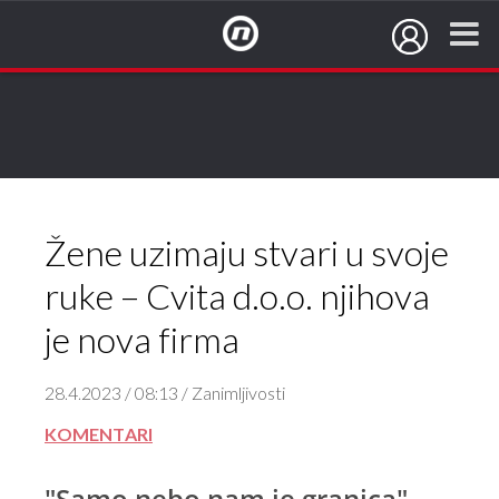
NovaTV.hr
Žene uzimaju stvari u svoje
ruke – Cvita d.o.o. njihova
je nova firma
28.4.2023 / 08:13 / Zanimljivosti
KOMENTARI
"Samo nebo nam je granica"