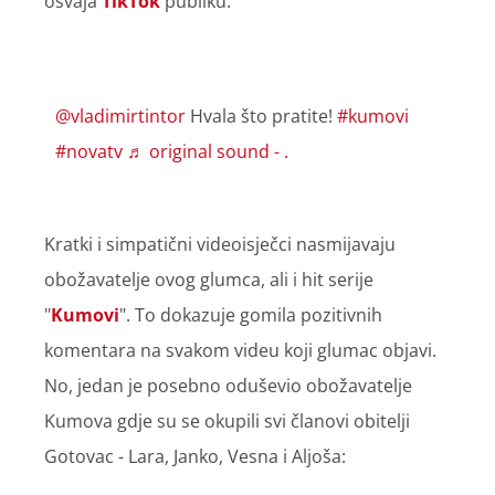
osvaja
TikTok
publiku.
@vladimirtintor
Hvala što pratite!
#kumovi
#novatv
♬ original sound - .
Kratki i simpatični videoisječci nasmijavaju
obožavatelje ovog glumca, ali i hit serije
"
Kumovi
". To dokazuje gomila pozitivnih
komentara na svakom videu koji glumac objavi.
No, jedan je posebno oduševio obožavatelje
Kumova gdje su se okupili svi članovi obitelji
Gotovac - Lara, Janko, Vesna i Aljoša: