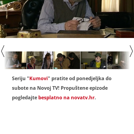
Seriju "
Kumovi
" pratite od ponedjeljka do
subote na Novoj TV! Propuštene epizode
pogledajte
besplatno na novatv.hr
.