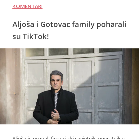
KOMENTARI
Aljoša i Gotovac family poharali
su TikTok!
Aljoša je propali financijski savjetnik, povratnik u