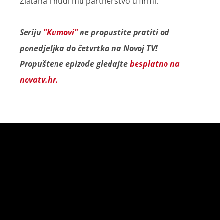
Zlatana i nudi mu partnerstvo u firmi.
Seriju
"Kumovi"
ne propustite pratiti od
ponedjeljka do četvrtka na Novoj TV!
Propuštene epizode gledajte
besplatno na
novatv.hr.