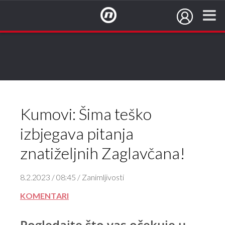
NovaTV.hr
Kumovi: Šima teško
izbjegava pitanja
znatiželjnih Zaglavčana!
8.2.2023 / 08:45 / Zanimljivosti
KOMENTARI
Pogledajte što vas očekuje u