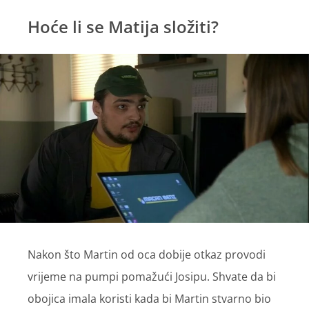
Hoće li se Matija složiti?
Nakon što Martin od oca dobije otkaz provodi
vrijeme na pumpi pomažući Josipu. Shvate da bi
obojica imala koristi kada bi Martin stvarno bio