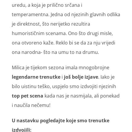
uredu, a koja je prilično srčana i
temperamentna. Jedna od njezinih glavnih odlika
je direktnost, što nerijetko rezultira
humorističnim scenama. Ono što drugi misle,
ona otvoreno kaže. Reklo bi se da za nju vrijedi
ona narodna- što na umu to na drumu.
Milica je tijekom sezona imala mnogobrojne
legendarne trenutke
i
još bolje izjave
. Iako je
bilo uistinu teško, uspjelo smo izdvojiti njezinih
top pet scena
kada nas je nasmijala, ali ponekad
i naučila nečemu!
U nastavku pogledajte koje smo trenutke
izdvojili: