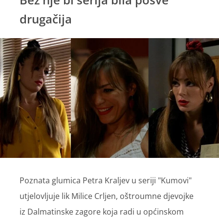
drugačija
Poznata glumica Petra Kraljev u seriji "Kumovi"
utjelovljuje lik Milice Crljen, oštroumne djevojke
iz Dalmatinske zagore koja radi u općinskom