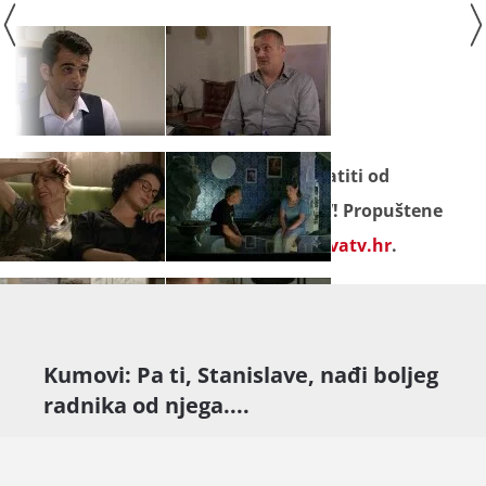
Seriju "
Kumovi
" ne propustite pratiti od
ponedjeljka do petka na Novoj TV! Propuštene
epizode gledajte
besplatno na novatv.hr
.
Kumovi: Pa ti, Stanislave, nađi boljeg
radnika od njega....