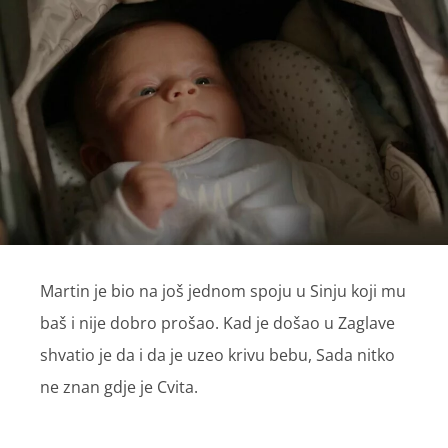
Martin je bio na još jednom spoju u Sinju koji mu
baš i nije dobro prošao. Kad je došao u Zaglave
shvatio je da i da je uzeo krivu bebu, Sada nitko
ne znan gdje je Cvita.